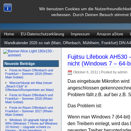
dann rate mal
Wir benutzen Cookies um die Nutzerfreundlichkei
verbessen. Durch Deinen Besuch stimmst 
…
Home
EU-Datenschutzerklärung
Impressum
Amazon aStore
Wandkalender 2026 so nah (Main, Offenbach, Mühlheim, Frankfurt) DIN A4
Fujitsu Lifebook AH530 –
nicht (Windows 7 – 64-bi
Neueste Beiträge
Feste im Raum Offenbach und
Oktober 6, 2011 | Posted by admin
Frankfurt – Sommer 2019 (Rhein-
Main Gebiet)
Das eingebaute Mikrofon wird zw
Wasserhäusje am Maa (neuer
„Beach Club“ in
angeschlossen gekennzeichne
Offenbach/Rumpenheim am Main)
Problem fällt z.B. auf bei z.B.
Feste im Raum Offenbach und
Frankfurt – Sommer 2018 (Rhein-
Main Gebiet)
Das Problem ist:
Feste im Raum Offenbach und
Frankfurt – Sommer 2017 (Rhein-
Main Gebiet)
Wenn man Windows 7 (64-bit) in
Windows 10 upgrade hängt bei
den Treibern einlegt, wird da
99% (Windows 7 Home auf Windows
10 Home) – Upgrade scheint zu
neuesten Treiber herunterladen 
hängen – Ruhe bewahren :-)