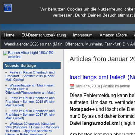
dann rate mal
Wir benutzen Cookies um die Nutzerfreundlichkei
verbessen. Durch Deinen Besuch stimmst 
…
Home
EU-Datenschutzerklärung
Impressum
Amazon aStore
Wandkalender 2026 so nah (Main, Offenbach, Mühlheim, Frankfurt) DIN A4
Articles from Januar 
Neueste Beiträge
Feste im Raum Offenbach und
load langs.xml failed! 
Frankfurt – Sommer 2019 (Rhein-
Main Gebiet)
Wasserhäusje am Maa (neuer
Januar 4, 2010 | Posted by admin
„Beach Club“ in
Offenbach/Rumpenheim am Main)
Diese Fehlermeldung kann bei
Feste im Raum Offenbach und
auftreten. Um das zu verhind
Frankfurt – Sommer 2018 (Rhein-
Main Gebiet)
Notepad++
und löscht die Da
Feste im Raum Offenbach und
Frankfurt – Sommer 2017 (Rhein-
nur 0 Bytes und daher kommt
Main Gebiet)
Datei
langs.model.xml
(liegt 
Windows 10 upgrade hängt bei
99% (Windows 7 Home auf Windows
10 Home) – Upgrade scheint zu
Am besten legt man aber vorhe
hängen – Ruhe bewahren :-)