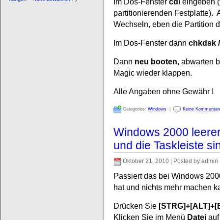
Im Dos-Fenster
cd\
eingeben (v
partitionierenden Festplatte). 
Wechseln, eben die Partition d
Im Dos-Fenster dann
chkdsk 
Dann
neu booten,
abwarten bis
Magic wieder klappen.
Alle Angaben ohne Gewähr !
Categories:
Windows
|
Keine Kommentar
Windows 2000 leerer
und die Taskleiste si
Oktober 21, 2010 | Posted by admin
Passiert das bei Windows 200
hat und nichts mehr machen ka
Drücken Sie
[STRG]+[ALT]+[
Klicken Sie im Menü
Datei
au