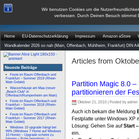
dann rate mal
Wir benutzen Cookies um die Nutzerfreundlichkei
verbessen. Durch Deinen Besuch stimmst 
…
Home
EU-Datenschutzerklärung
Impressum
Amazon aStore
Wandkalender 2026 so nah (Main, Offenbach, Mühlheim, Frankfurt) DIN A4
Articles from Oktob
Neueste Beiträge
Feste im Raum Offenbach und
Frankfurt – Sommer 2019 (Rhein-
Partition Magic 8.0
Main Gebiet)
Wasserhäusje am Maa (neuer
partitionieren der Fe
„Beach Club“ in
Offenbach/Rumpenheim am Main)
Feste im Raum Offenbach und
Oktober 21, 2010 | Posted by admin
Frankfurt – Sommer 2018 (Rhein-
Main Gebiet)
Auch ich bekam die Meldung
E
Feste im Raum Offenbach und
Festplatte unter Windows XP mi
Frankfurt – Sommer 2017 (Rhein-
Main Gebiet)
Lösung: Gehen Sie auf
Start 
Windows 10 upgrade hängt bei
99% (Windows 7 Home auf Windows
ein.
10 Home) – Upgrade scheint zu
hängen – Ruhe bewahren :-)