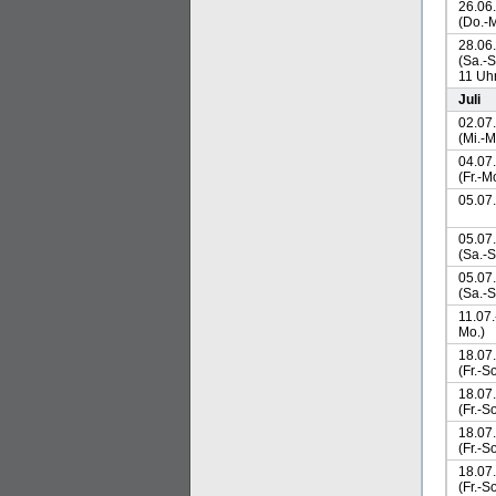
26.06
(Do.-M
28.06
(Sa.-S
11 Uh
Juli
02.07
(Mi.-M
04.07
(Fr.-M
05.07
05.07
(Sa.-S
05.07
(Sa.-S
11.07.
Mo.)
18.07
(Fr.-So
18.07
(Fr.-So
18.07
(Fr.-So
18.07
(Fr.-So