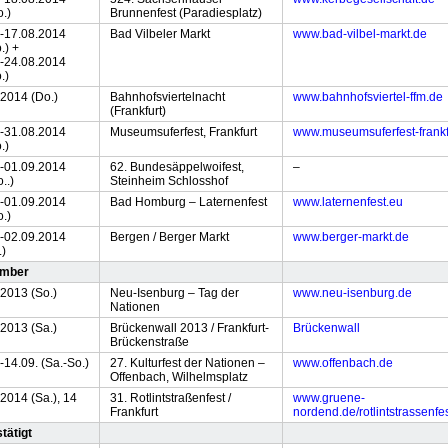
o.)
Brunnenfest (Paradiesplatz)
.-17.08.2014
Bad Vilbeler Markt
www.bad-vilbel-markt.de
.) +
.-24.08.2014
.)
.2014 (Do.)
Bahnhofsviertelnacht
www.bahnhofsviertel-ffm.de
(Frankfurt)
.-31.08.2014
Museumsuferfest, Frankfurt
www.museumsuferfest-frankf
.)
.-01.09.2014
62. Bundesäppelwoifest,
–
..)
Steinheim Schlosshof
.-01.09.2014
Bad Homburg – Laternenfest
www.laternenfest.eu
o.)
.-02.09.2014
Bergen / Berger Markt
www.berger-markt.de
.)
ember
.2013 (So.)
Neu-Isenburg – Tag der
www.neu-isenburg.de
Nationen
.2013 (Sa.)
Brückenwall 2013 / Frankfurt-
Brückenwall
Brückenstraße
-14.09. (Sa.-So.)
27. Kulturfest der Nationen –
www.offenbach.de
Offenbach, Wilhelmsplatz
2014 (Sa.), 14
31. Rotlintstraßenfest /
www.gruene-
Frankfurt
nordend.de/rotlintstrassenfe
tätigt