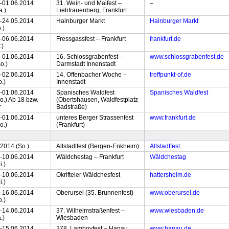
.-01.06.2014
31. Wein- und Maifest –
–
a.)
Liebfrauenberg, Frankfurt
.-24.05.2014
Hainburger Markt
Hainburger Markt
.)
.-06.06.2014
Fressgassfest – Frankfurt
frankfurt.de
.)
.-01.06.2014
16. Schlossgrabenfest –
www.schlossgrabenfest.de
o.)
Darmstadt Innenstadt
.-02.06.2014
14. Offenbacher Woche –
treffpunkt-of.de
o.)
Innenstadt
.-01.06.2014
Spanisches Waldfest
Spanisches Waldfest
o.) Ab 18 bzw.
(Obertshausen, Waldfestplatz
r
Badstraße)
.-01.06.2014
unteres Berger Strassenfest
www.frankfurt.de
o.)
(Frankfurt)
.2014 (So.)
Altstadtfest (Bergen-Enkheim)
Altstadtfest
.-10.06.2014
Wäldchestag – Frankfurt
Wäldchestag
i.)
.-10.06.2014
Okrifteler Wäldchesfest
hattersheim.de
i.)
.-16.06.2014
Oberursel (35. Brunnenfest)
www.oberursel.de
o.)
.-14.06.2014
37. Wilhelmstraßenfest –
www.wiesbaden.de
.)
Wiesbaden
.-15.06.2014
378. Lamboyfest – Hanau
www.hanau.de