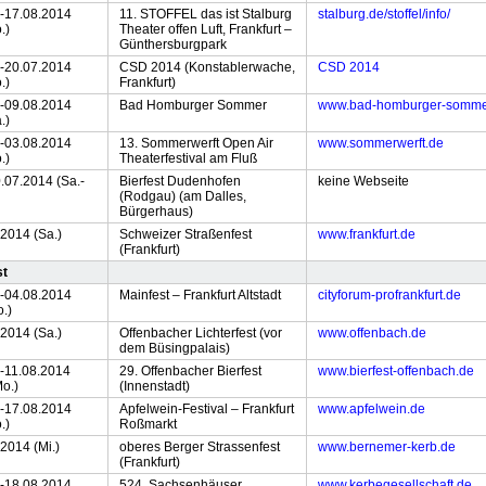
.-17.08.2014
11. STOFFEL das ist Stalburg
stalburg.de/stoffel/info/
.)
Theater offen Luft, Frankfurt –
Günthersburgpark
.-20.07.2014
CSD 2014 (Konstablerwache,
CSD 2014
.)
Frankfurt)
.-09.08.2014
Bad Homburger Sommer
www.bad-homburger-somme
.)
.-03.08.2014
13. Sommerwerft Open Air
www.sommerwerft.de
.)
Theaterfestival am Fluß
.07.2014 (Sa.-
Bierfest Dudenhofen
keine Webseite
(Rodgau) (am Dalles,
Bürgerhaus)
.2014 (Sa.)
Schweizer Straßenfest
www.frankfurt.de
(Frankfurt)
st
.-04.08.2014
Mainfest – Frankfurt Altstadt
cityforum-profrankfurt.de
o.)
.2014 (Sa.)
Offenbacher Lichterfest (vor
www.offenbach.de
dem Büsingpalais)
.-11.08.2014
29. Offenbacher Bierfest
www.bierfest-offenbach.de
o.)
(Innenstadt)
.-17.08.2014
Apfelwein-Festival – Frankfurt
www.apfelwein.de
.)
Roßmarkt
2014 (Mi.)
oberes Berger Strassenfest
www.bernemer-kerb.de
(Frankfurt)
.-18.08.2014
524. Sachsenhäuser
www.kerbegesellschaft.de