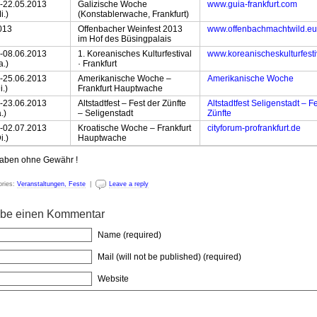
.-22.05.2013
Galizische Woche
www.guia-frankfurt.com
i.)
(Konstablerwache, Frankfurt)
013
Offenbacher Weinfest 2013
www.offenbachmachtwild.eu
im Hof des Büsingpalais
.-08.06.2013
1. Koreanisches Kulturfestival
www.koreanischeskulturfesti
a.)
· Frankfurt
.-25.06.2013
Amerikanische Woche –
Amerikanische Woche
i.)
Frankfurt Hauptwache
.-23.06.2013
Altstadtfest – Fest der Zünfte
Altstadtfest Seligenstadt – F
.)
– Seligenstadt
Zünfte
.-02.07.2013
Kroatische Woche – Frankfurt
cityforum-profrankfurt.de
i.)
Hauptwache
gaben ohne Gewähr !
ries:
Veranstaltungen, Feste
|
Leave a reply
ibe einen Kommentar
Name (required)
Mail (will not be published) (required)
Website