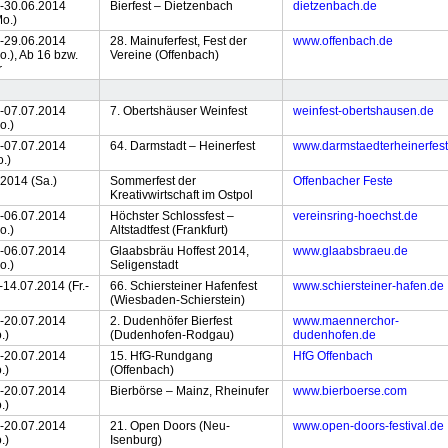
.-30.06.2014
Bierfest – Dietzenbach
dietzenbach.de
o.)
.-29.06.2014
28. Mainuferfest, Fest der
www.offenbach.de
o.), Ab 16 bzw.
Vereine (Offenbach)
r
.-07.07.2014
7. Obertshäuser Weinfest
weinfest-obertshausen.de
o.)
.-07.07.2014
64. Darmstadt – Heinerfest
www.darmstaedterheinerfest
o.)
.2014 (Sa.)
Sommerfest der
Offenbacher Feste
Kreativwirtschaft im Ostpol
.-06.07.2014
Höchster Schlossfest –
vereinsring-hoechst.de
o.)
Altstadtfest (Frankfurt)
.-06.07.2014
Glaabsbräu Hoffest 2014,
www.glaabsbraeu.de
o.)
Seligenstadt
-14.07.2014 (Fr.-
66. Schiersteiner Hafenfest
www.schiersteiner-hafen.de
(Wiesbaden-Schierstein)
.-20.07.2014
2. Dudenhöfer Bierfest
www.maennerchor-
.)
(Dudenhofen-Rodgau)
dudenhofen.de
.-20.07.2014
15. HfG-Rundgang
HfG Offenbach
.)
(Offenbach)
.-20.07.2014
Bierbörse – Mainz, Rheinufer
www.bierboerse.com
.)
.-20.07.2014
21. Open Doors (Neu-
www.open-doors-festival.de
.)
Isenburg)