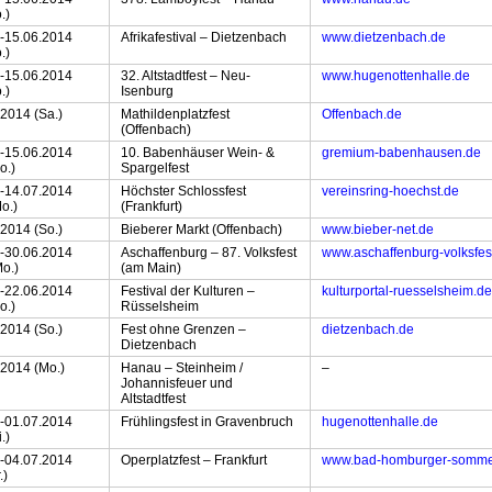
.)
.-15.06.2014
Afrikafestival – Dietzenbach
www.dietzenbach.de
.)
.-15.06.2014
32. Altstadtfest – Neu-
www.hugenottenhalle.de
.)
Isenburg
.2014 (Sa.)
Mathildenplatzfest
Offenbach.de
(Offenbach)
.-15.06.2014
10. Babenhäuser Wein- &
gremium-babenhausen.de
o.)
Spargelfest
.-14.07.2014
Höchster Schlossfest
vereinsring-hoechst.de
o.)
(Frankfurt)
.2014 (So.)
Bieberer Markt (Offenbach)
www.bieber-net.de
.-30.06.2014
Aschaffenburg – 87. Volksfest
www.aschaffenburg-volksfes
o.)
(am Main)
.-22.06.2014
Festival der Kulturen –
kulturportal-ruesselsheim.de
o.)
Rüsselsheim
.2014 (So.)
Fest ohne Grenzen –
dietzenbach.de
Dietzenbach
.2014 (Mo.)
Hanau – Steinheim /
–
Johannisfeuer und
Altstadtfest
.-01.07.2014
Frühlingsfest in Gravenbruch
hugenottenhalle.de
.)
.-04.07.2014
Operplatzfest – Frankfurt
www.bad-homburger-somme
.)