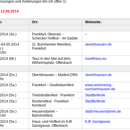
änzungen und Änderungen bin ich offen 🙂
 12.08.2014
m:
Ort:
Webseite:
.2014 (So.)
Frankfurt, Oberrad –
–
Schecker Hoffest – Im Gadde
.-04.05.2014
11. Bornheimer Weinfest,
obertshausen.de
o.)
Frankfurt
 Uhr
2014 (Mi.)
Tanz in den Mai auf dem
markthaus.eu
Wilhelmsplatz, Offenbach
.2014 (Do.)
Obertshausen – Maifest DRK
obertshausen.de
Uhr
.2014 (Sa.)
Frankfurt – Goetheturmfest
www.vereinsring-
sachsenhausen.de
2014 (So.)
Triebstraßenfest · Frankfurt
Stadtteilfeste
.2014 (Sa.)
Nordendfest · Frankfurt-
Stadtteilfeste
Nordend
.2014 (So.)
Heusenstamm –
stadt-heusenstamm.de
 Uhr
Bahnhofsfest
.2014 (So.)
Haus- und Hoffest im KJK
KJK Sandgasse
Uhr
Sandgasse, Offenbach