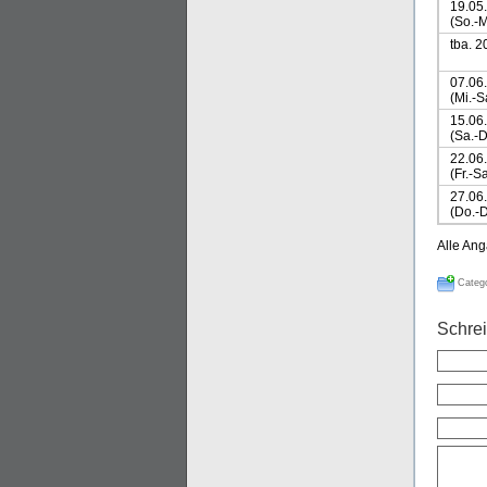
19.05
(So.-M
tba. 2
07.06
(Mi.-S
15.06
(Sa.-D
22.06
(Fr.-Sa
27.06
(Do.-D
Alle An
Catego
Schre