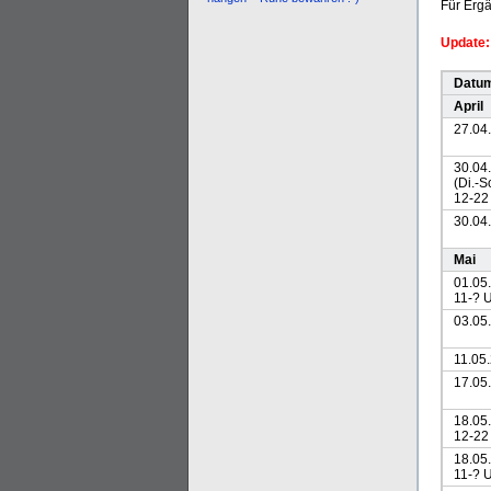
Für Erg
Update:
Datu
April
27.04
30.04
(Di.-S
12-22
30.04.
Mai
01.05
11-? 
03.05
11.05.
17.05
18.05
12-22
18.05
11-? 