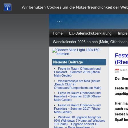
dann rate m
Wir benutzen Cookies um die Nutzerfreundlichkeit der We
…
Home
EU-Datenschutzerklärung
Impr
Wandkalender 2026 so nah (Main, Offenbach,
Fest
(Rhe
Neueste Beiträge
Feste im Raum Offenbach und
Mai 2,
Frankfurt – Sommer 2019 (Rhein-
Main Gebiet)
Der Som
Wasserhäusje am Maa (neuer
„Beach Club“ in
Offenbach/Rumpenheim am Main)
Feste di
Feste im Raum Offenbach und
angefügt
Frankfurt – Sommer 2018 (Rhein-
Main Gebiet)
Hier ma
Feste im Raum Offenbach und
Frankfurt – Sommer 2017 (Rhein-
auch etw
Main Gebiet)
selbst n
Windows 10 upgrade hängt bei
Spaß be
99% (Windows 7 Home auf Windows
10 Home) – Upgrade scheint zu
hängen – Ruhe bewahren :-)