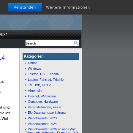
Verstanden
Weitere Informationen
2024
Kategorien
14
Ubuntu
Windows
Telefon, DSL, Technik
Laufen, Fahrrad, Triathlon
an.
TV, DVB, HDTV
Allgemein
e
Internet, Webseiten
Computer, Hardware
Veranstaltungen, Feste
rt und
EU-Datenschutzerklärung
die ich
Wandkalender 2023
 Viel
Wandkalender 2024
Wandkalender 2026 so nah (Main,
Offenbach, Mühlheim, Frankfurt) DIN