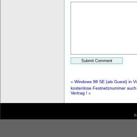
«
Windows 98 SE (als Guest) in Vir
kostenlose Festnetznummer auch 
Vertrag !
»
E