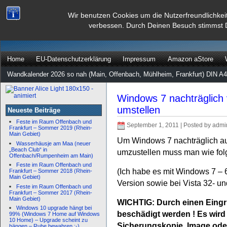
dann rate mal
Wir benutzen Cookies um die Nutzerfreundlichkei
verbessen. Durch Deinen Besuch stimmst 
…
Home
EU-Datenschutzerklärung
Impressum
Amazon aStore
Wandkalender 2026 so nah (Main, Offenbach, Mühlheim, Frankfurt) DIN A4
Windows 7 nachträglich 
umstellen
Neueste Beiträge
Feste im Raum Offenbach und
September 1, 2011 | Posted by admi
Frankfurt – Sommer 2019 (Rhein-
Main Gebiet)
Um Windows 7 nachträglich au
Wasserhäusje am Maa (neuer
„Beach Club“ in
umzustellen muss man wie fol
Offenbach/Rumpenheim am Main)
Feste im Raum Offenbach und
(Ich habe es mit Windows 7 – 64
Frankfurt – Sommer 2018 (Rhein-
Main Gebiet)
Version sowie bei Vista 32- und
Feste im Raum Offenbach und
Frankfurt – Sommer 2017 (Rhein-
Main Gebiet)
WICHTIG: Durch einen Eingri
Windows 10 upgrade hängt bei
beschädigt werden ! Es wird
99% (Windows 7 Home auf Windows
10 Home) – Upgrade scheint zu
Sicherungskopie, Image oder 
hängen – Ruhe bewahren :-)