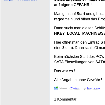
auf eigene GEFAHR !
Man geht auf
Start
und gibt d
regedit
ein und öffnet das Pr
Dann sucht man diesen Schlüs
HKEY_LOCAL_MACHINE\Syste
Hier öffnet man den Eintrag
S
eine
3
drin). Dann schließt ma
Beim nächsten Start des PC’s
SATA Einstellungen von
SATA
Das war es !
Alle Angaben ohne Gewähr !
Categories:
Windows
|
Leave a reply
1 Kommentar