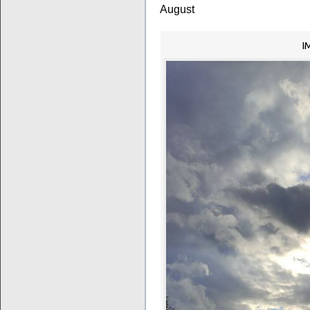
August
I