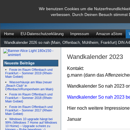
dann rate mal
Wir benutzen Cookies um die Nutzerfreundlichkei
verbessen. Durch Deinen Besuch stimmst 
…
Home
EU-Datenschutzerklärung
Impressum
Amazon aStore
Wandkalender 2026 so nah (Main, Offenbach, Mühlheim, Frankfurt) DIN A4
Wandkalender 2023
Neueste Beiträge
Kontakt:
Feste im Raum Offenbach und
Frankfurt – Sommer 2019 (Rhein-
g.mann (dann das Affenzeiche
Main Gebiet)
Wasserhäusje am Maa (neuer
Wandkalender So nah 2023 onl
„Beach Club“ in
Offenbach/Rumpenheim am Main)
Feste im Raum Offenbach und
Wandkalender So nah 2023 bei
Frankfurt – Sommer 2018 (Rhein-
Main Gebiet)
Feste im Raum Offenbach und
Hier noch weitere Impression
Frankfurt – Sommer 2017 (Rhein-
Main Gebiet)
Januar
Windows 10 upgrade hängt bei
99% (Windows 7 Home auf Windows
10 Home) – Upgrade scheint zu
hängen – Ruhe bewahren :-)