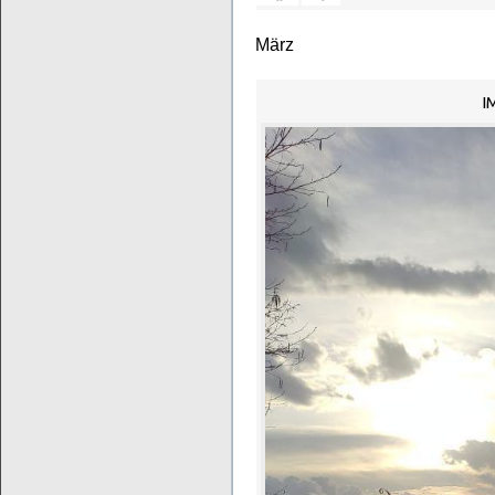
März
I