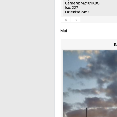
Camera: M2101K9G
Iso: 227
Orientation: 1
«
‹
Mai
I