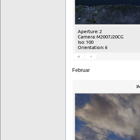
Aperture: 2
Camera: M2007J20CG
Iso: 100
Orientation: 6
«
‹
Februar
I