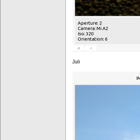
Aperture: 2
Camera: Mi A2
Iso: 320
Orientation: 6
«
‹
Juli
I