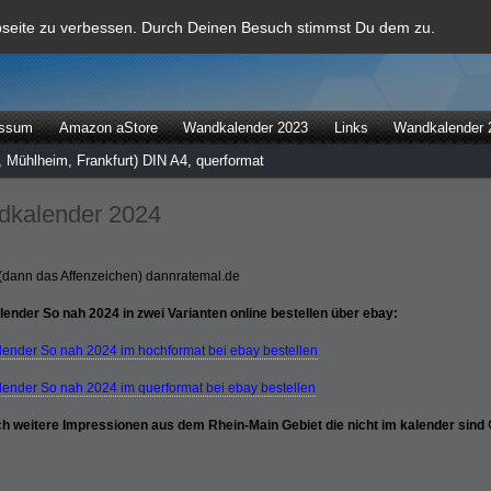
al
bseite zu verbessen. Durch Deinen Besuch stimmst Du dem zu.
essum
Amazon aStore
Wandkalender 2023
Links
Wandkalender 
 Mühlheim, Frankfurt) DIN A4, querformat
kalender 2024
(dann das Affenzeichen) dannratemal.de
ender So nah 2024 in zwei Varianten online bestellen über ebay:
ender So nah 2024 im hochformat bei ebay bestellen
ender So nah 2024 im querformat bei ebay bestellen
ch weitere Impressionen aus dem Rhein-Main Gebiet die nicht im kalender sind 