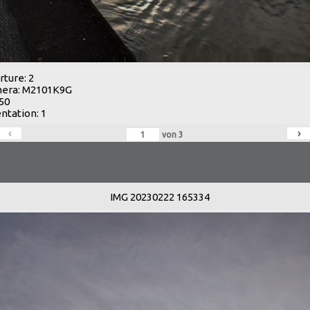
ture: 2
era: M2101K9G
 50
ntation: 1
‹
›
von
3
IMG 20230222 165334