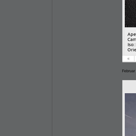
Aper
Cam
Iso:
Orie
«
Februar