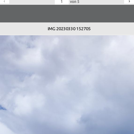
‹
›
von
5
IMG 20230330 152705