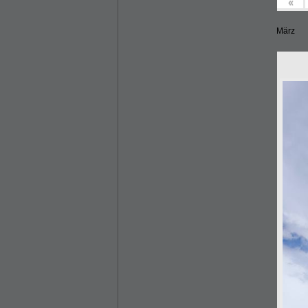
«
März