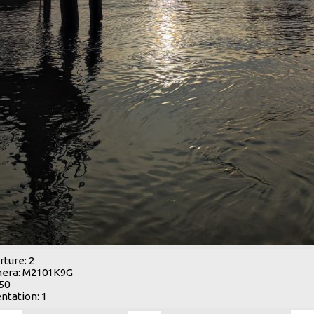
ture: 2
era: M2101K9G
 50
ntation: 1