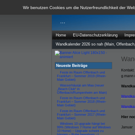
dann rate m
Wir benutzen Cookies um die Nutzerfreundlichkeit der We
…
Home
EU-Datenschutzerklärung
Impr
Wandkalender 2026 so nah (Main, Offenbach,
Wand
Neueste Beiträge
Kontakt:
Feste im Raum Offenbach und
g.mann 
Frankfurt – Sommer 2019 (Rhein-
Main Gebiet)
Wasserhäusje am Maa (neuer
Wandkal
„Beach Club“ in
Offenbach/Rumpenheim am Main)
Wandkal
Feste im Raum Offenbach und
Frankfurt – Sommer 2018 (Rhein-
Main Gebiet)
Wandkal
Feste im Raum Offenbach und
Frankfurt – Sommer 2017 (Rhein-
Hier no
Main Gebiet)
Windows 10 upgrade hängt bei
Januar
99% (Windows 7 Home auf Windows
10 Home) – Upgrade scheint zu
hängen – Ruhe bewahren :-)