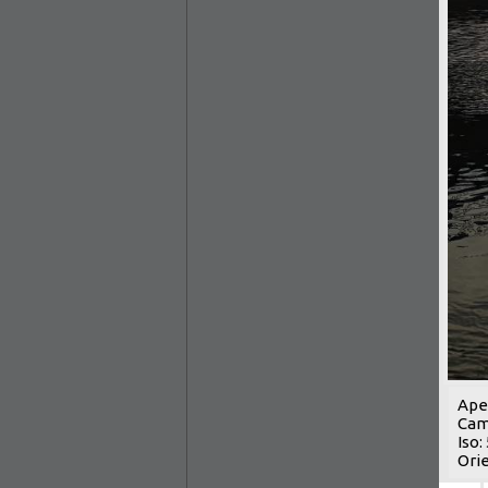
Aper
Cam
Iso:
Orie