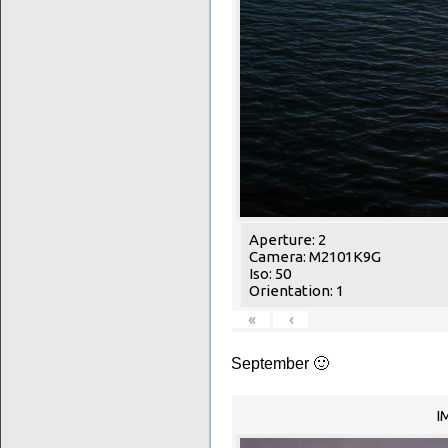
Aperture: 2
Camera: M2101K9G
Iso: 50
Orientation: 1
«
‹
September 🙂
I