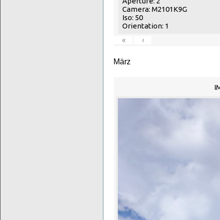
Aperture: 2
Camera: M2101K9G
Iso: 50
Orientation: 1
«
‹
März
I