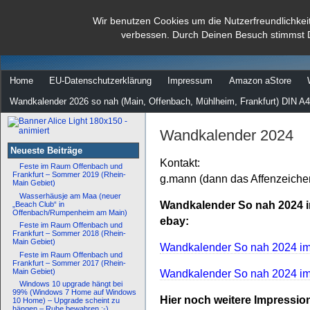
dann rate mal
Wir benutzen Cookies um die Nutzerfreundlichkei
verbessen. Durch Deinen Besuch stimmst 
…
Home
EU-Datenschutzerklärung
Impressum
Amazon aStore
Wandkalender 2026 so nah (Main, Offenbach, Mühlheim, Frankfurt) DIN A4
Wandkalender 2024
Neueste Beiträge
Kontakt:
Feste im Raum Offenbach und
Frankfurt – Sommer 2019 (Rhein-
g.mann (dann das Affenzeiche
Main Gebiet)
Wasserhäusje am Maa (neuer
Wandkalender So nah 2024 in
„Beach Club“ in
Offenbach/Rumpenheim am Main)
ebay:
Feste im Raum Offenbach und
Frankfurt – Sommer 2018 (Rhein-
Main Gebiet)
Wandkalender So nah 2024 im 
Feste im Raum Offenbach und
Frankfurt – Sommer 2017 (Rhein-
Main Gebiet)
Wandkalender So nah 2024 im 
Windows 10 upgrade hängt bei
99% (Windows 7 Home auf Windows
Hier noch weitere Impressio
10 Home) – Upgrade scheint zu
hängen – Ruhe bewahren :-)