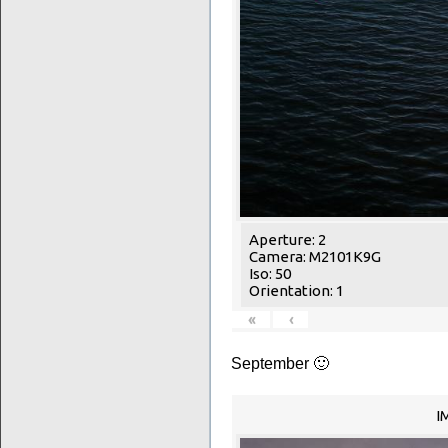
Aperture: 2
Camera: M2101K9G
Iso: 50
Orientation: 1
«
‹
September 🙂
I