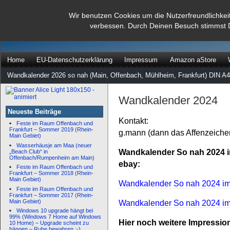
dann rate mal
Wir benutzen Cookies um die Nutzerfreundlichkei
verbessen. Durch Deinen Besuch stimmst 
…
Home
EU-Datenschutzerklärung
Impressum
Amazon aStore
Wandkalender 2026 so nah (Main, Offenbach, Mühlheim, Frankfurt) DIN A4
Wandkalender 2024
Neueste Beiträge
Kontakt:
Feste im Raum Offenbach und
Frankfurt – Sommer 2019 (Rhein-
g.mann (dann das Affenzeiche
Main Gebiet)
Wasserhäusje am Maa (neuer
Wandkalender So nah 2024 in
„Beach Club“ in
Offenbach/Rumpenheim am Main)
ebay:
Feste im Raum Offenbach und
Frankfurt – Sommer 2018 (Rhein-
Main Gebiet)
Wandkalender So nah 2024 im 
Feste im Raum Offenbach und
Frankfurt – Sommer 2017 (Rhein-
Main Gebiet)
Wandkalender So nah 2024 im 
Windows 10 upgrade hängt bei
99% (Windows 7 Home auf Windows
Hier noch weitere Impressio
10 Home) – Upgrade scheint zu
hängen – Ruhe bewahren :-)