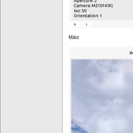
Aperture: 2
Camera: M2101K9G
Iso: 50
Orientation: 1
«
‹
März
I