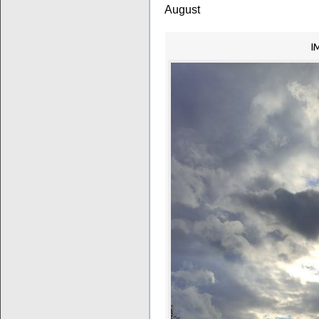
August
I