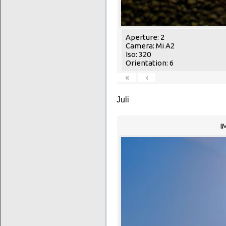
Aperture: 2
Camera: Mi A2
Iso: 320
Orientation: 6
«
‹
Juli
I