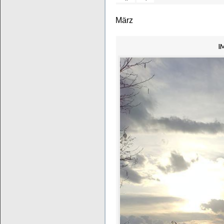
März
I