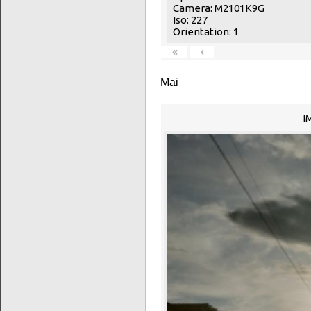
Camera: M2101K9G
Iso: 227
Orientation: 1
«
‹
Mai
I