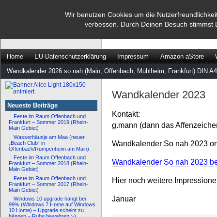
dann rate mal
Wir benutzen Cookies um die Nutzerfreundlichkei
verbessen. Durch Deinen Besuch stimmst 
…
Home
EU-Datenschutzerklärung
Impressum
Amazon aStore
Wandkalender 2026 so nah (Main, Offenbach, Mühlheim, Frankfurt) DIN A4
Wandkalender 2023
Neueste Beiträge
Kontakt:
Feste im Raum Offenbach und
Frankfurt – Sommer 2019 (Rhein-
g.mann (dann das Affenzeiche
Main Gebiet)
Wasserhäusje am Maa (neuer
Wandkalender So nah 2023 onl
„Beach Club“ in
Offenbach/Rumpenheim am Main)
Feste im Raum Offenbach und
Wandkalender So nah 2023 bei
Frankfurt – Sommer 2018 (Rhein-
Main Gebiet)
Feste im Raum Offenbach und
Hier noch weitere Impression
Frankfurt – Sommer 2017 (Rhein-
Main Gebiet)
Januar
Windows 10 upgrade hängt bei
99% (Windows 7 Home auf Windows
10 Home) – Upgrade scheint zu
hängen – Ruhe bewahren :-)