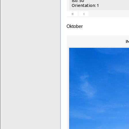
Iso: 50
Orientation: 1
«
‹
Oktober
I