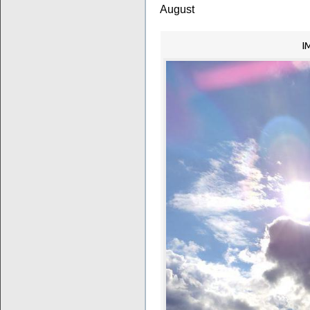
August
I