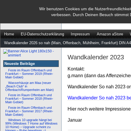
dann rate mal
Wir benutzen Cookies um die Nutzerfreundlichkei
verbessen. Durch Deinen Besuch stimmst 
…
Home
EU-Datenschutzerklärung
Impressum
Amazon aStore
Wandkalender 2026 so nah (Main, Offenbach, Mühlheim, Frankfurt) DIN A4
Wandkalender 2023
Neueste Beiträge
Kontakt:
Feste im Raum Offenbach und
Frankfurt – Sommer 2019 (Rhein-
g.mann (dann das Affenzeiche
Main Gebiet)
Wasserhäusje am Maa (neuer
Wandkalender So nah 2023 onl
„Beach Club“ in
Offenbach/Rumpenheim am Main)
Feste im Raum Offenbach und
Wandkalender So nah 2023 bei
Frankfurt – Sommer 2018 (Rhein-
Main Gebiet)
Feste im Raum Offenbach und
Hier noch weitere Impression
Frankfurt – Sommer 2017 (Rhein-
Main Gebiet)
Januar
Windows 10 upgrade hängt bei
99% (Windows 7 Home auf Windows
10 Home) – Upgrade scheint zu
hängen – Ruhe bewahren :-)