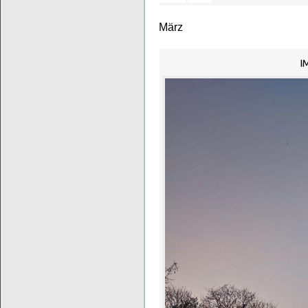
März
I