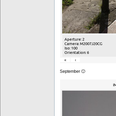
Aperture: 2
Camera: M2007J20CG
Iso: 100
Orientation: 6
«
‹
September 🙂
I