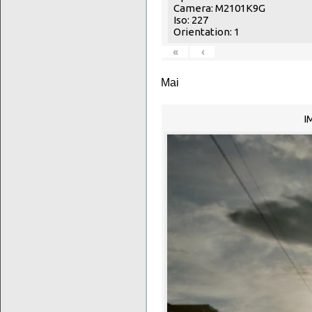
Camera: M2101K9G
Iso: 227
Orientation: 1
«
‹
Mai
I