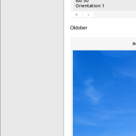
Iso: 50
Orientation: 1
«
‹
Oktober
I