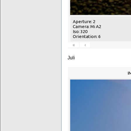
Aperture: 2
Camera: Mi A2
Iso: 320
Orientation: 6
«
‹
Juli
I