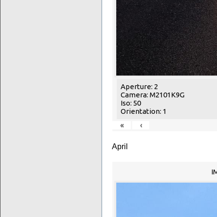
Aperture: 2
Camera: M2101K9G
Iso: 50
Orientation: 1
«
‹
April
I