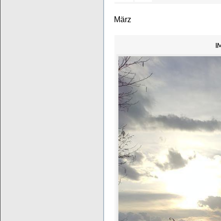
März
I