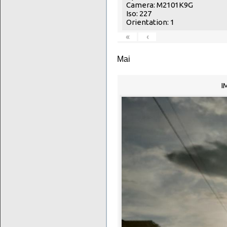
Camera: M2101K9G
Iso: 227
Orientation: 1
«
‹
Mai
I