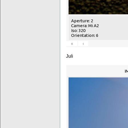
Aperture: 2
Camera: Mi A2
Iso: 320
Orientation: 6
«
‹
Juli
I