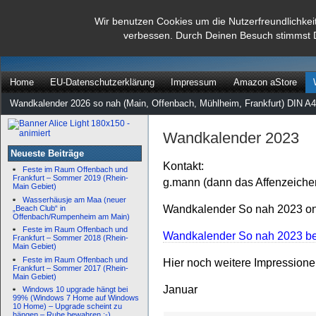
dann rate mal
Wir benutzen Cookies um die Nutzerfreundlichkei
verbessen. Durch Deinen Besuch stimmst 
…
Home
EU-Datenschutzerklärung
Impressum
Amazon aStore
Wandkalender 2026 so nah (Main, Offenbach, Mühlheim, Frankfurt) DIN A4
Wandkalender 2023
Neueste Beiträge
Kontakt:
Feste im Raum Offenbach und
Frankfurt – Sommer 2019 (Rhein-
g.mann (dann das Affenzeiche
Main Gebiet)
Wasserhäusje am Maa (neuer
Wandkalender So nah 2023 onl
„Beach Club“ in
Offenbach/Rumpenheim am Main)
Feste im Raum Offenbach und
Wandkalender So nah 2023 bei
Frankfurt – Sommer 2018 (Rhein-
Main Gebiet)
Feste im Raum Offenbach und
Hier noch weitere Impression
Frankfurt – Sommer 2017 (Rhein-
Main Gebiet)
Januar
Windows 10 upgrade hängt bei
99% (Windows 7 Home auf Windows
10 Home) – Upgrade scheint zu
hängen – Ruhe bewahren :-)