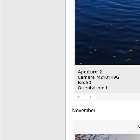
Aperture: 2
Camera: M2101K9G
Iso: 50
Orientation: 1
«
‹
November
I