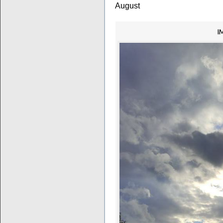
August
I