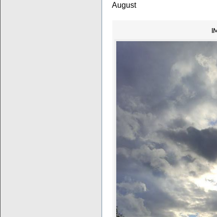
August
I