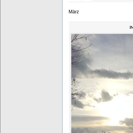
März
I