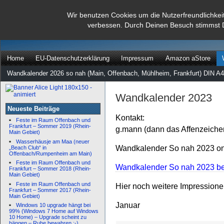
dann rate mal
Wir benutzen Cookies um die Nutzerfreundlichkei
verbessen. Durch Deinen Besuch stimmst 
…
Home
EU-Datenschutzerklärung
Impressum
Amazon aStore
Wandkalender 2026 so nah (Main, Offenbach, Mühlheim, Frankfurt) DIN A4
Wandkalender 2023
Neueste Beiträge
Kontakt:
Feste im Raum Offenbach und
Frankfurt – Sommer 2019 (Rhein-
g.mann (dann das Affenzeiche
Main Gebiet)
Wasserhäusje am Maa (neuer
Wandkalender So nah 2023 onl
„Beach Club“ in
Offenbach/Rumpenheim am Main)
Feste im Raum Offenbach und
Wandkalender So nah 2023 bei
Frankfurt – Sommer 2018 (Rhein-
Main Gebiet)
Feste im Raum Offenbach und
Hier noch weitere Impression
Frankfurt – Sommer 2017 (Rhein-
Main Gebiet)
Januar
Windows 10 upgrade hängt bei
99% (Windows 7 Home auf Windows
10 Home) – Upgrade scheint zu
hängen – Ruhe bewahren :-)