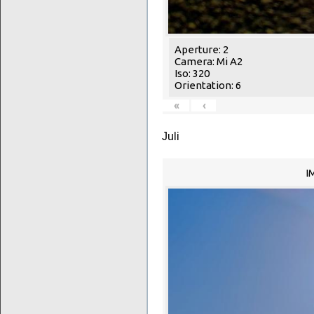
Aperture: 2
Camera: Mi A2
Iso: 320
Orientation: 6
«
‹
Juli
I