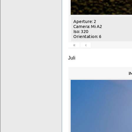
Aperture: 2
Camera: Mi A2
Iso: 320
Orientation: 6
«
‹
Juli
I