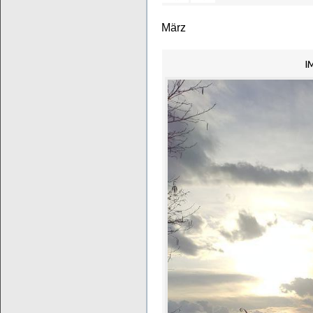
März
I