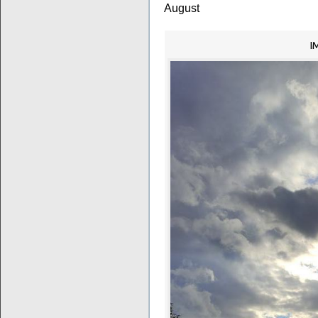
August
I