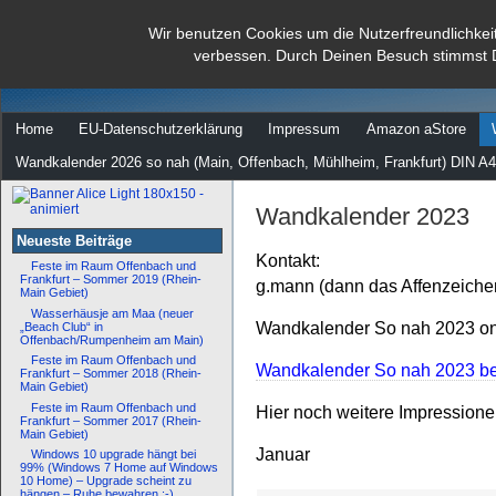
dann rate mal
Wir benutzen Cookies um die Nutzerfreundlichkei
verbessen. Durch Deinen Besuch stimmst 
…
Home
EU-Datenschutzerklärung
Impressum
Amazon aStore
Wandkalender 2026 so nah (Main, Offenbach, Mühlheim, Frankfurt) DIN A4
Wandkalender 2023
Neueste Beiträge
Kontakt:
Feste im Raum Offenbach und
Frankfurt – Sommer 2019 (Rhein-
g.mann (dann das Affenzeiche
Main Gebiet)
Wasserhäusje am Maa (neuer
Wandkalender So nah 2023 onl
„Beach Club“ in
Offenbach/Rumpenheim am Main)
Feste im Raum Offenbach und
Wandkalender So nah 2023 bei
Frankfurt – Sommer 2018 (Rhein-
Main Gebiet)
Feste im Raum Offenbach und
Hier noch weitere Impression
Frankfurt – Sommer 2017 (Rhein-
Main Gebiet)
Januar
Windows 10 upgrade hängt bei
99% (Windows 7 Home auf Windows
10 Home) – Upgrade scheint zu
hängen – Ruhe bewahren :-)