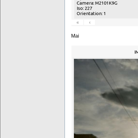
Camera: M2101K9G
Iso: 227
Orientation: 1
«
‹
Mai
I