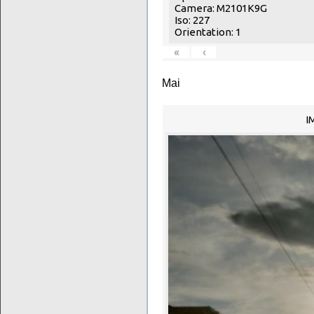
Camera: M2101K9G
Iso: 227
Orientation: 1
«
‹
Mai
I