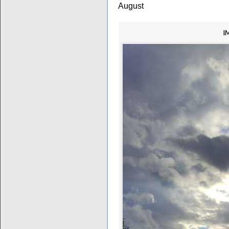
August
I