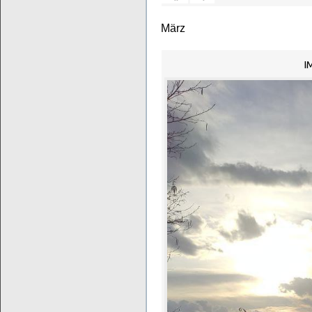
März
I