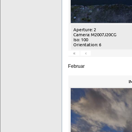
Aperture: 2
Camera: M2007J20CG
Iso: 100
Orientation: 6
«
‹
Februar
I