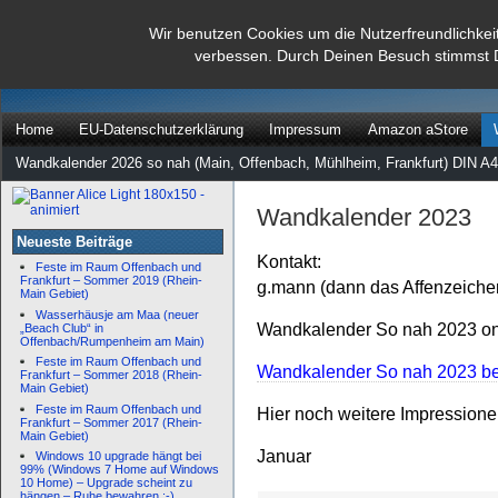
dann rate mal
Wir benutzen Cookies um die Nutzerfreundlichkei
verbessen. Durch Deinen Besuch stimmst 
…
Home
EU-Datenschutzerklärung
Impressum
Amazon aStore
Wandkalender 2026 so nah (Main, Offenbach, Mühlheim, Frankfurt) DIN A4
Wandkalender 2023
Neueste Beiträge
Kontakt:
Feste im Raum Offenbach und
Frankfurt – Sommer 2019 (Rhein-
g.mann (dann das Affenzeiche
Main Gebiet)
Wasserhäusje am Maa (neuer
Wandkalender So nah 2023 onl
„Beach Club“ in
Offenbach/Rumpenheim am Main)
Feste im Raum Offenbach und
Wandkalender So nah 2023 bei
Frankfurt – Sommer 2018 (Rhein-
Main Gebiet)
Feste im Raum Offenbach und
Hier noch weitere Impression
Frankfurt – Sommer 2017 (Rhein-
Main Gebiet)
Januar
Windows 10 upgrade hängt bei
99% (Windows 7 Home auf Windows
10 Home) – Upgrade scheint zu
hängen – Ruhe bewahren :-)