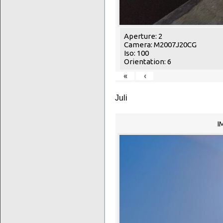
Aperture: 2
Camera: M2007J20CG
Iso: 100
Orientation: 6
«
‹
Juli
I