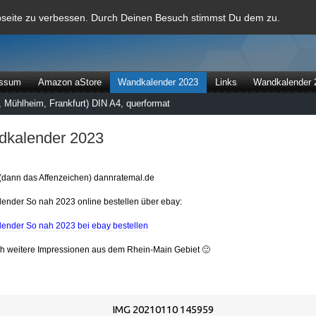
al
bseite zu verbessen. Durch Deinen Besuch stimmst Du dem zu.
essum
Amazon aStore
Wandkalender 2023
Links
Wandkalender 
 Mühlheim, Frankfurt) DIN A4, querformat
kalender 2023
(dann das Affenzeichen) dannratemal.de
ender So nah 2023 online bestellen über ebay:
ender So nah 2023 bei ebay bestellen
ch weitere Impressionen aus dem Rhein-Main Gebiet 🙂
IMG 20210110 145959