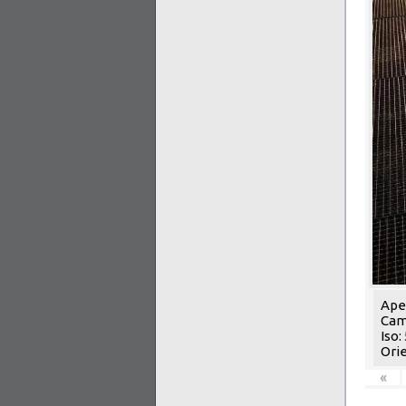
Aper
Cam
Iso:
Orie
«