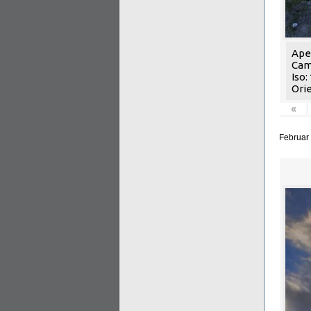
Aper
Cam
Iso:
Orie
«
Februar