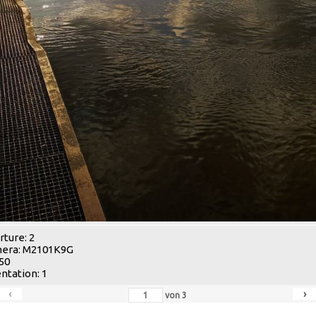
ture: 2
era: M2101K9G
 50
ntation: 1
‹
›
von
3