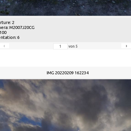
ture: 2
era: M2007J20CG
 100
ntation: 6
‹
›
von
5
IMG 20220209 162234