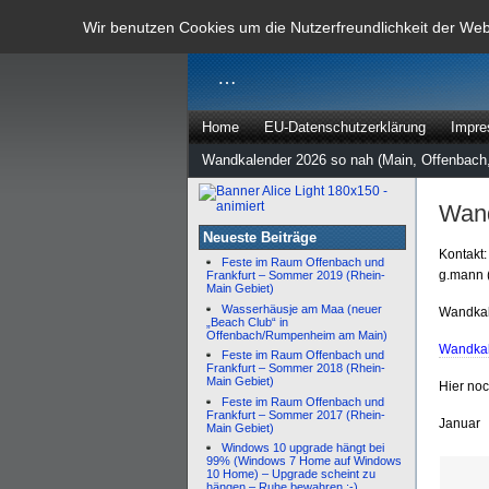
dann rate m
Wir benutzen Cookies um die Nutzerfreundlichkeit der We
…
Home
EU-Datenschutzerklärung
Impr
Wandkalender 2026 so nah (Main, Offenbach,
Wand
Neueste Beiträge
Kontakt:
Feste im Raum Offenbach und
g.mann 
Frankfurt – Sommer 2019 (Rhein-
Main Gebiet)
Wasserhäusje am Maa (neuer
Wandkal
„Beach Club“ in
Offenbach/Rumpenheim am Main)
Wandkal
Feste im Raum Offenbach und
Frankfurt – Sommer 2018 (Rhein-
Main Gebiet)
Hier no
Feste im Raum Offenbach und
Frankfurt – Sommer 2017 (Rhein-
Januar
Main Gebiet)
Windows 10 upgrade hängt bei
99% (Windows 7 Home auf Windows
10 Home) – Upgrade scheint zu
hängen – Ruhe bewahren :-)