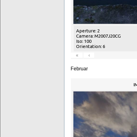
Aperture: 2
Camera: M2007J20CG
Iso: 100
Orientation: 6
«
‹
Februar
I