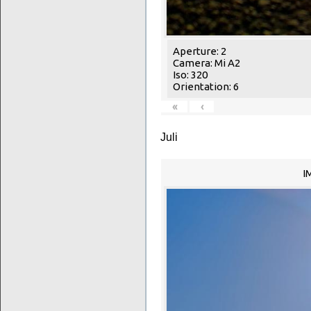
Aperture: 2
Camera: Mi A2
Iso: 320
Orientation: 6
«
‹
Juli
I