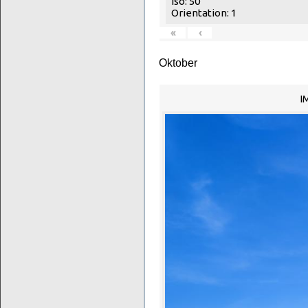
Iso: 50
Orientation: 1
«
‹
Oktober
I