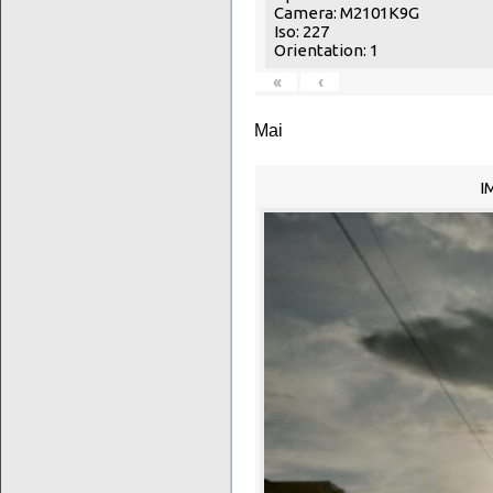
Camera: M2101K9G
Iso: 227
Orientation: 1
«
‹
Mai
I