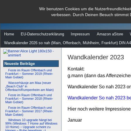
dann rate mal
Wir benutzen Cookies um die Nutzerfreundlichkei
verbessen. Durch Deinen Besuch stimmst 
…
Home
EU-Datenschutzerklärung
Impressum
Amazon aStore
Wandkalender 2026 so nah (Main, Offenbach, Mühlheim, Frankfurt) DIN A4
Wandkalender 2023
Neueste Beiträge
Kontakt:
Feste im Raum Offenbach und
Frankfurt – Sommer 2019 (Rhein-
g.mann (dann das Affenzeiche
Main Gebiet)
Wasserhäusje am Maa (neuer
Wandkalender So nah 2023 onl
„Beach Club“ in
Offenbach/Rumpenheim am Main)
Feste im Raum Offenbach und
Wandkalender So nah 2023 bei
Frankfurt – Sommer 2018 (Rhein-
Main Gebiet)
Feste im Raum Offenbach und
Hier noch weitere Impression
Frankfurt – Sommer 2017 (Rhein-
Main Gebiet)
Januar
Windows 10 upgrade hängt bei
99% (Windows 7 Home auf Windows
10 Home) – Upgrade scheint zu
hängen – Ruhe bewahren :-)