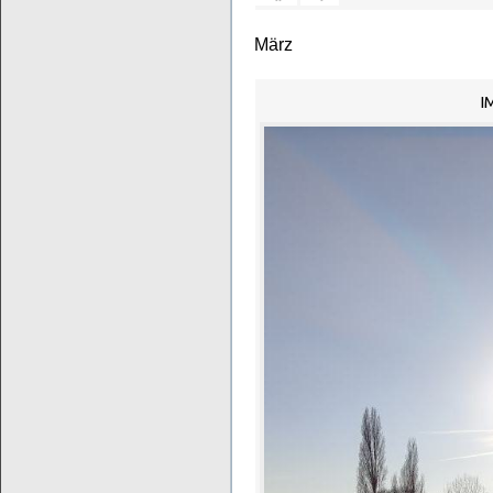
März
I