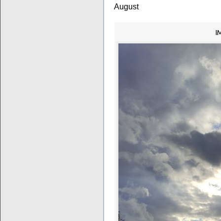
August
I