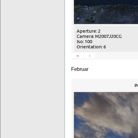
Aperture: 2
Camera: M2007J20CG
Iso: 100
Orientation: 6
«
‹
Februar
I