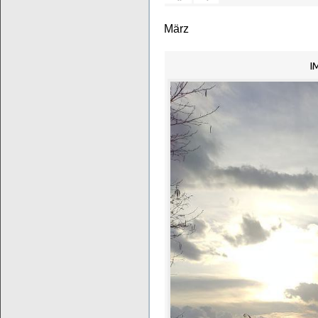
März
I