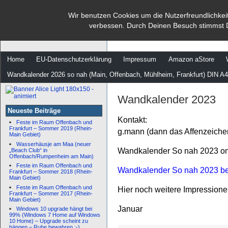
dann rate mal
Wir benutzen Cookies um die Nutzerfreundlichkei
verbessen. Durch Deinen Besuch stimmst 
…
Home
EU-Datenschutzerklärung
Impressum
Amazon aStore
Wandkalender 2026 so nah (Main, Offenbach, Mühlheim, Frankfurt) DIN A4
Wandkalender 2023
Neueste Beiträge
Kontakt:
Feste im Raum Offenbach und
Frankfurt – Sommer 2019 (Rhein-
g.mann (dann das Affenzeiche
Main Gebiet)
Wasserhäusje am Maa (neuer
Wandkalender So nah 2023 onl
„Beach Club“ in
Offenbach/Rumpenheim am Main)
Feste im Raum Offenbach und
Wandkalender So nah 2023 bei
Frankfurt – Sommer 2018 (Rhein-
Main Gebiet)
Feste im Raum Offenbach und
Hier noch weitere Impression
Frankfurt – Sommer 2017 (Rhein-
Main Gebiet)
Januar
Windows 10 upgrade hängt bei
99% (Windows 7 Home auf Windows
10 Home) – Upgrade scheint zu
hängen – Ruhe bewahren :-)