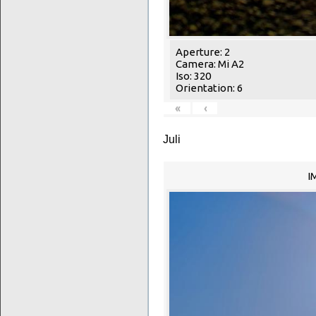
Aperture: 2
Camera: Mi A2
Iso: 320
Orientation: 6
«
‹
Juli
I