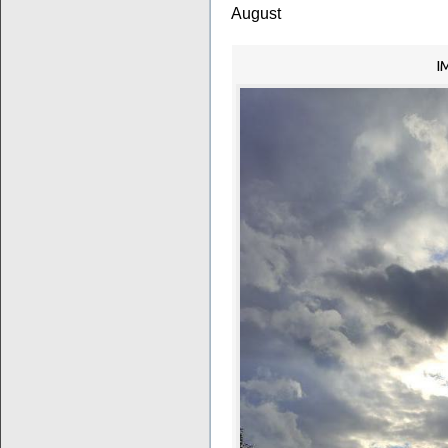
August
I