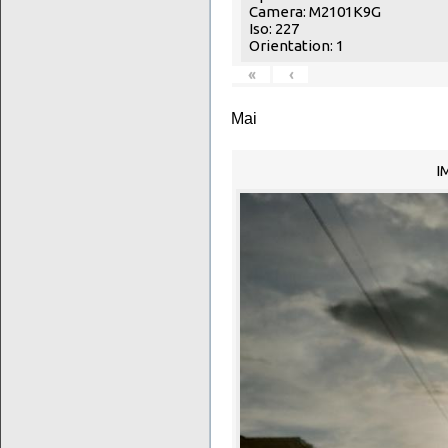
Camera: M2101K9G
Iso: 227
Orientation: 1
«
‹
Mai
I