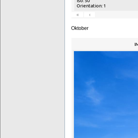
Iso: 50
Orientation: 1
«
‹
Oktober
I