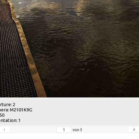
ture: 2
era: M2101K9G
 50
ntation: 1
‹
›
von
3