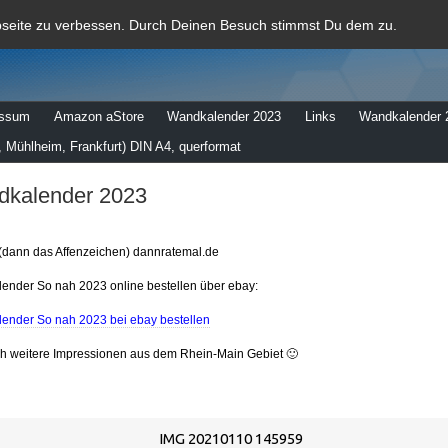
al
bseite zu verbessen. Durch Deinen Besuch stimmst Du dem zu.
essum
Amazon aStore
Wandkalender 2023
Links
Wandkalender 
 Mühlheim, Frankfurt) DIN A4, querformat
kalender 2023
(dann das Affenzeichen) dannratemal.de
ender So nah 2023 online bestellen über ebay:
ender So nah 2023 bei ebay bestellen
ch weitere Impressionen aus dem Rhein-Main Gebiet 🙂
IMG 20210110 145959