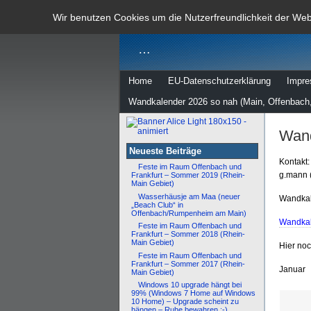
dann rate m
Wir benutzen Cookies um die Nutzerfreundlichkeit der We
…
Home
EU-Datenschutzerklärung
Impr
Wandkalender 2026 so nah (Main, Offenbach,
Wand
Neueste Beiträge
Kontakt:
Feste im Raum Offenbach und
g.mann 
Frankfurt – Sommer 2019 (Rhein-
Main Gebiet)
Wasserhäusje am Maa (neuer
Wandkal
„Beach Club“ in
Offenbach/Rumpenheim am Main)
Wandkal
Feste im Raum Offenbach und
Frankfurt – Sommer 2018 (Rhein-
Main Gebiet)
Hier no
Feste im Raum Offenbach und
Frankfurt – Sommer 2017 (Rhein-
Januar
Main Gebiet)
Windows 10 upgrade hängt bei
99% (Windows 7 Home auf Windows
10 Home) – Upgrade scheint zu
hängen – Ruhe bewahren :-)