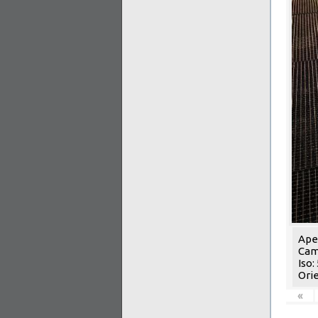
Aper
Cam
Iso:
Orie
«