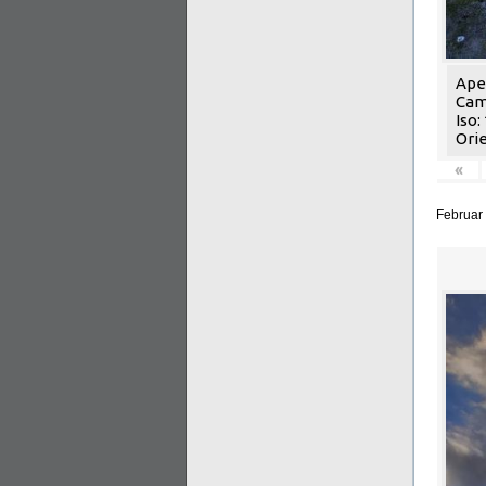
Aper
Cam
Iso:
Orie
«
Februar