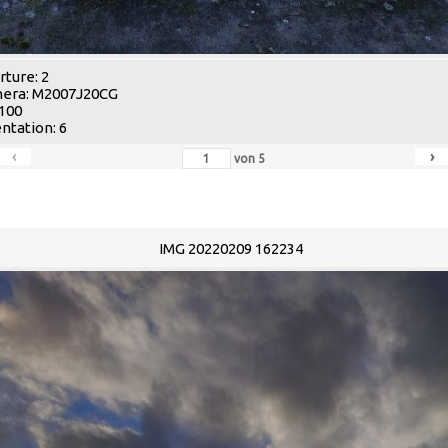
ture: 2
era: M2007J20CG
 100
ntation: 6
‹
›
von
5
IMG 20220209 162234