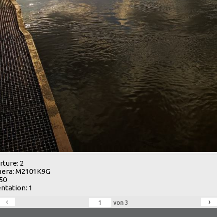
ture: 2
era: M2101K9G
 50
ntation: 1
‹
›
von
3