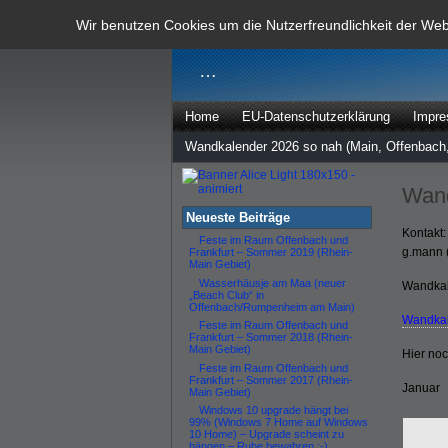
dann rate m
Wir benutzen Cookies um die Nutzerfreundlichkeit der We
…
Home
EU-Datenschutzerklärung
Impr
Wandkalender 2026 so nah (Main, Offenbach,
Wand
Neueste Beiträge
Kontakt:
Feste im Raum Offenbach und
g.mann 
Frankfurt – Sommer 2019 (Rhein-
Main Gebiet)
Wasserhäusje am Maa (neuer
Wandkal
„Beach Club“ in
Offenbach/Rumpenheim am Main)
Wandkal
Feste im Raum Offenbach und
Frankfurt – Sommer 2018 (Rhein-
Main Gebiet)
Hier no
Feste im Raum Offenbach und
Frankfurt – Sommer 2017 (Rhein-
Januar
Main Gebiet)
Windows 10 upgrade hängt bei
99% (Windows 7 Home auf Windows
10 Home) – Upgrade scheint zu
hängen – Ruhe bewahren :-)