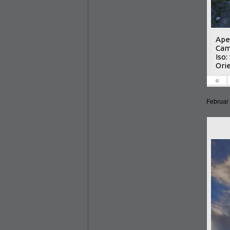
Aper
Cam
Iso:
Orie
«
Februar