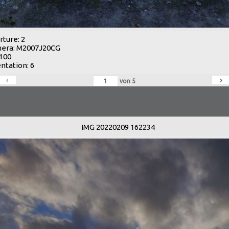
ture: 2
era: M2007J20CG
 100
ntation: 6
‹
›
von
5
IMG 20220209 162234