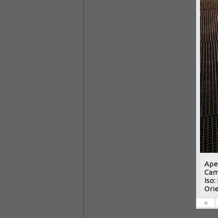
Aper
Cam
Iso:
Orie
«