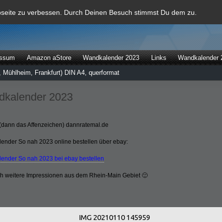
al
bseite zu verbessen. Durch Deinen Besuch stimmst Du dem zu.
essum
Amazon aStore
Wandkalender 2023
Links
Wandkalender 
 Mühlheim, Frankfurt) DIN A4, querformat
kalender 2023
(dann das Affenzeichen) dannratemal.de
ender So nah 2023 online bestellen über ebay:
ender So nah 2023 bei ebay bestellen
ch weitere Impressionen aus dem Rhein-Main Gebiet 🙂
IMG 20210110 145959