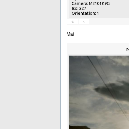
Camera: M2101K9G
Iso: 227
Orientation: 1
«
‹
Mai
I