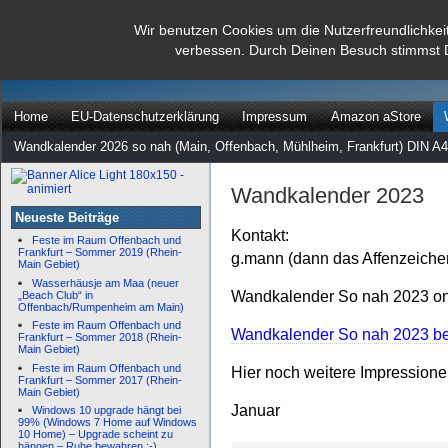
dann rate mal
Wir benutzen Cookies um die Nutzerfreundlichkei
verbessen. Durch Deinen Besuch stimmst 
…
Home
EU-Datenschutzerklärung
Impressum
Amazon aStore
Wandkalender 2026 so nah (Main, Offenbach, Mühlheim, Frankfurt) DIN A4
Wandkalender 2023
Neueste Beiträge
Kontakt:
Feste im Raum Offenbach und
Frankfurt – Sommer 2019 (Rhein-
g.mann (dann das Affenzeiche
Main Gebiet)
Wasserhäusje am Maa (neuer
Wandkalender So nah 2023 onl
„Beach Club“ in
Offenbach/Rumpenheim am Main)
Feste im Raum Offenbach und
Wandkalender So nah 2023 bei
Frankfurt – Sommer 2018 (Rhein-
Main Gebiet)
Feste im Raum Offenbach und
Hier noch weitere Impression
Frankfurt – Sommer 2017 (Rhein-
Main Gebiet)
Januar
Windows 10 upgrade hängt bei
99% (Windows 7 Home auf Windows
10 Home) – Upgrade scheint zu
hängen – Ruhe bewahren :-)