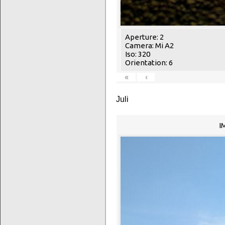
Aperture: 2
Camera: Mi A2
Iso: 320
Orientation: 6
«
‹
Juli
I