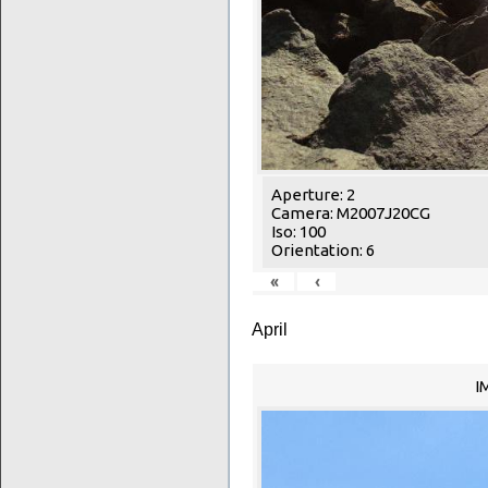
Aperture: 2
Camera: M2007J20CG
Iso: 100
Orientation: 6
«
‹
April
I