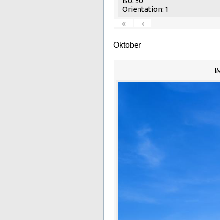
Iso: 50
Orientation: 1
«
‹
Oktober
I