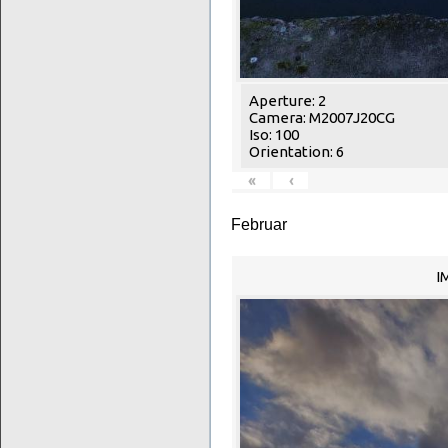
Aperture: 2
Camera: M2007J20CG
Iso: 100
Orientation: 6
«
‹
Februar
I