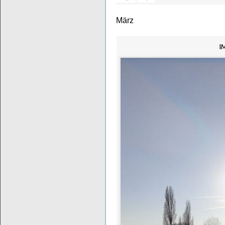
März
I