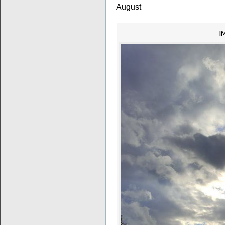
August
I