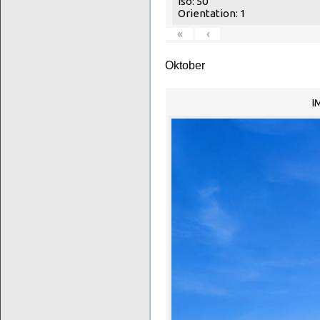
Iso: 50
Orientation: 1
«
‹
Oktober
I