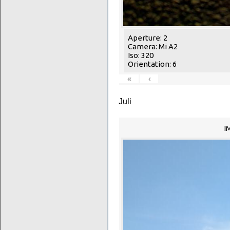
Aperture: 2
Camera: Mi A2
Iso: 320
Orientation: 6
«
‹
Juli
I