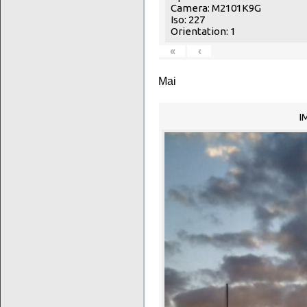
Camera: M2101K9G
Iso: 227
Orientation: 1
«
‹
Mai
I