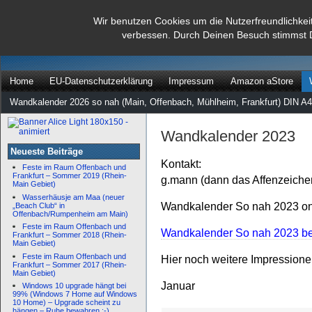
dann rate mal
Wir benutzen Cookies um die Nutzerfreundlichkei
verbessen. Durch Deinen Besuch stimmst 
…
Home
EU-Datenschutzerklärung
Impressum
Amazon aStore
Wandkalender 2026 so nah (Main, Offenbach, Mühlheim, Frankfurt) DIN A4
Wandkalender 2023
Neueste Beiträge
Kontakt:
Feste im Raum Offenbach und
Frankfurt – Sommer 2019 (Rhein-
g.mann (dann das Affenzeiche
Main Gebiet)
Wasserhäusje am Maa (neuer
Wandkalender So nah 2023 onl
„Beach Club“ in
Offenbach/Rumpenheim am Main)
Feste im Raum Offenbach und
Wandkalender So nah 2023 bei
Frankfurt – Sommer 2018 (Rhein-
Main Gebiet)
Feste im Raum Offenbach und
Hier noch weitere Impression
Frankfurt – Sommer 2017 (Rhein-
Main Gebiet)
Januar
Windows 10 upgrade hängt bei
99% (Windows 7 Home auf Windows
10 Home) – Upgrade scheint zu
hängen – Ruhe bewahren :-)