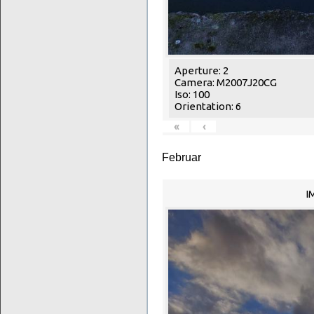
Aperture: 2
Camera: M2007J20CG
Iso: 100
Orientation: 6
«
‹
Februar
I