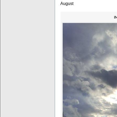
August
I