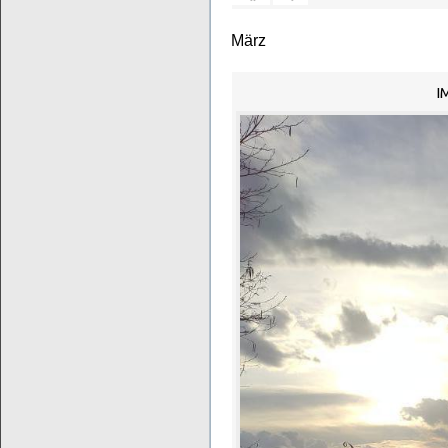
März
I