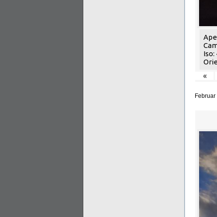
Aper
Cam
Iso:
Orie
«
Februar