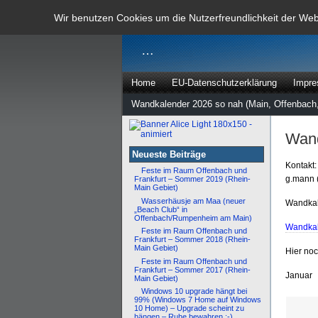
dann rate m
Wir benutzen Cookies um die Nutzerfreundlichkeit der We
…
Home
EU-Datenschutzerklärung
Impr
Wandkalender 2026 so nah (Main, Offenbach,
Wand
Neueste Beiträge
Kontakt:
Feste im Raum Offenbach und
g.mann 
Frankfurt – Sommer 2019 (Rhein-
Main Gebiet)
Wasserhäusje am Maa (neuer
Wandkal
„Beach Club“ in
Offenbach/Rumpenheim am Main)
Wandkal
Feste im Raum Offenbach und
Frankfurt – Sommer 2018 (Rhein-
Main Gebiet)
Hier no
Feste im Raum Offenbach und
Frankfurt – Sommer 2017 (Rhein-
Januar
Main Gebiet)
Windows 10 upgrade hängt bei
99% (Windows 7 Home auf Windows
10 Home) – Upgrade scheint zu
hängen – Ruhe bewahren :-)