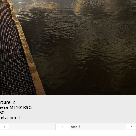
ture: 2
era: M2101K9G
 50
ntation: 1
‹
›
von
3