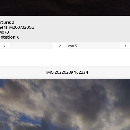
ture: 2
era: M2007J20CG
 4070
ntation: 6
‹
›
von
5
IMG 20220209 162234