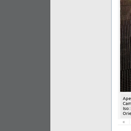
Aper
Cam
Iso:
Orie
«