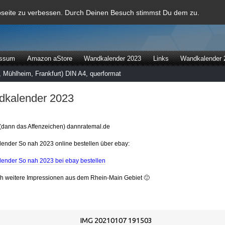
al
bseite zu verbessen. Durch Deinen Besuch stimmst Du dem zu.
essum
Amazon aStore
Wandkalender 2023
Links
Wandkalender 
 Mühlheim, Frankfurt) DIN A4, querformat
kalender 2023
(dann das Affenzeichen) dannratemal.de
ender So nah 2023 online bestellen über ebay:
ender So nah 2023 bei ebay bestellen
ch weitere Impressionen aus dem Rhein-Main Gebiet 🙂
IMG 20210107 191503