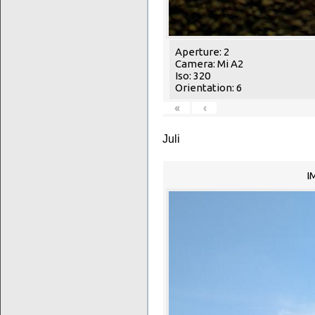
Aperture: 2
Camera: Mi A2
Iso: 320
Orientation: 6
«
‹
Juli
I