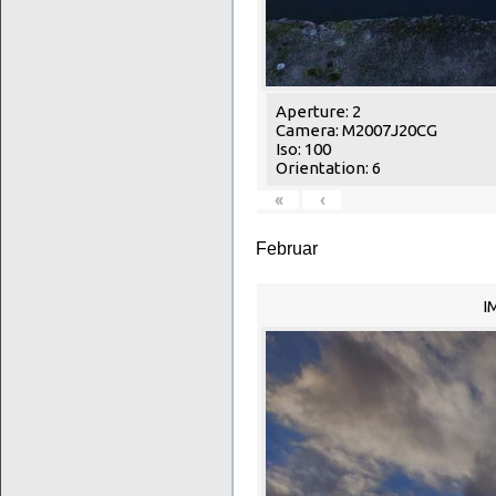
Aperture: 2
Camera: M2007J20CG
Iso: 100
Orientation: 6
«
‹
Februar
I