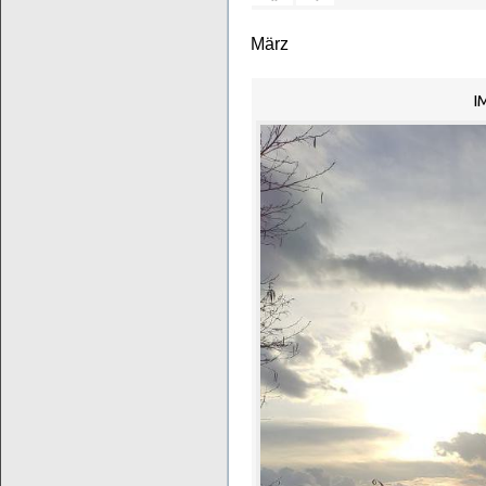
März
I