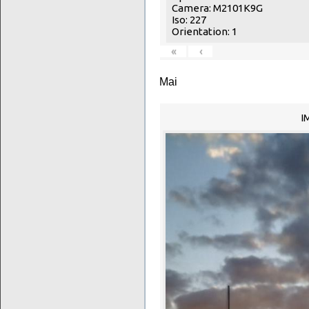
Camera: M2101K9G
Iso: 227
Orientation: 1
«
‹
Mai
I