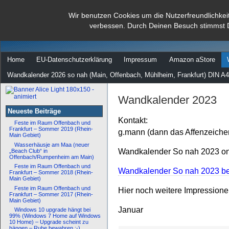
dann rate mal
Wir benutzen Cookies um die Nutzerfreundlichkei
verbessen. Durch Deinen Besuch stimmst 
…
Home
EU-Datenschutzerklärung
Impressum
Amazon aStore
Wandkalender 2026 so nah (Main, Offenbach, Mühlheim, Frankfurt) DIN A4
Wandkalender 2023
Neueste Beiträge
Kontakt:
Feste im Raum Offenbach und
Frankfurt – Sommer 2019 (Rhein-
g.mann (dann das Affenzeiche
Main Gebiet)
Wasserhäusje am Maa (neuer
Wandkalender So nah 2023 onl
„Beach Club“ in
Offenbach/Rumpenheim am Main)
Feste im Raum Offenbach und
Wandkalender So nah 2023 bei
Frankfurt – Sommer 2018 (Rhein-
Main Gebiet)
Feste im Raum Offenbach und
Hier noch weitere Impression
Frankfurt – Sommer 2017 (Rhein-
Main Gebiet)
Januar
Windows 10 upgrade hängt bei
99% (Windows 7 Home auf Windows
10 Home) – Upgrade scheint zu
hängen – Ruhe bewahren :-)