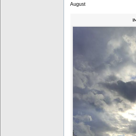
August
I