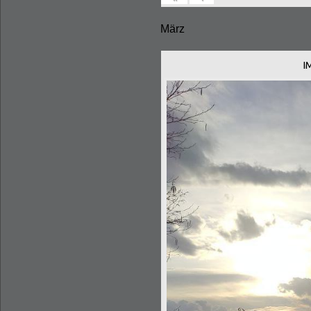
März
I