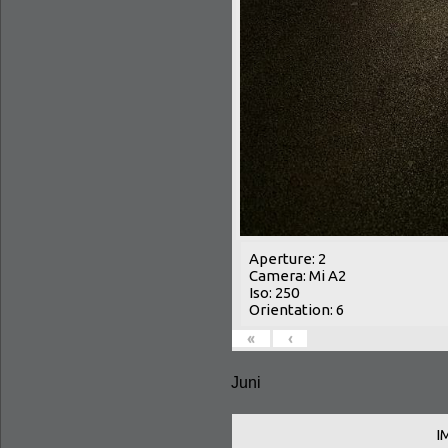
Aperture: 2
Camera: Mi A2
Iso: 250
Orientation: 6
«
‹
Juni
I