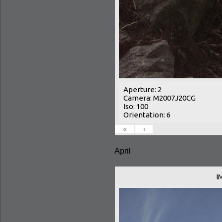
Aperture: 2
Camera: M2007J20CG
Iso: 100
Orientation: 6
«
‹
April
I