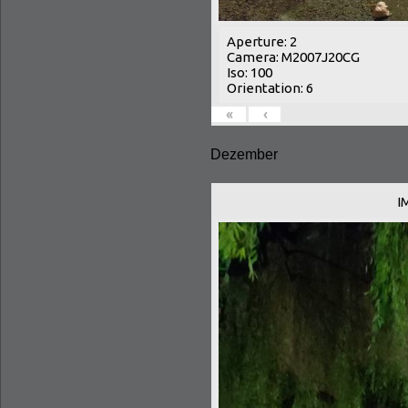
Aperture: 2
Camera: M2007J20CG
Iso: 100
Orientation: 6
«
‹
Dezember
I