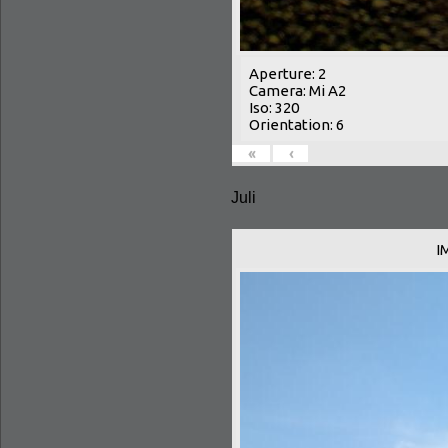
Aperture: 2
Camera: Mi A2
Iso: 320
Orientation: 6
«
‹
Juli
I