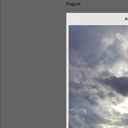
August
I