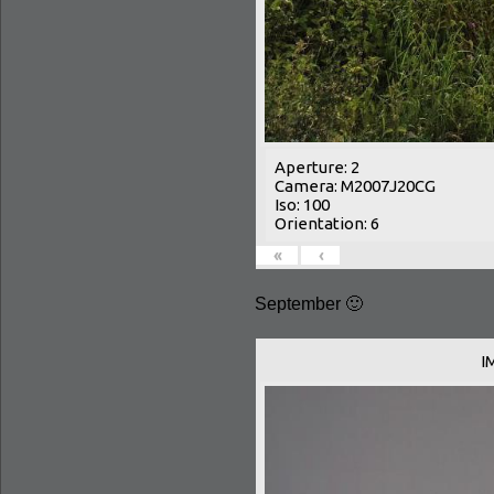
Aperture: 2
Camera: M2007J20CG
Iso: 100
Orientation: 6
«
‹
September 🙂
I