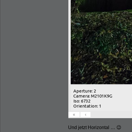
Aperture: 2
Camera: M2101K9G
Iso: 6732
Orientation: 1
«
‹
Und jetzt Horizontal … 😉