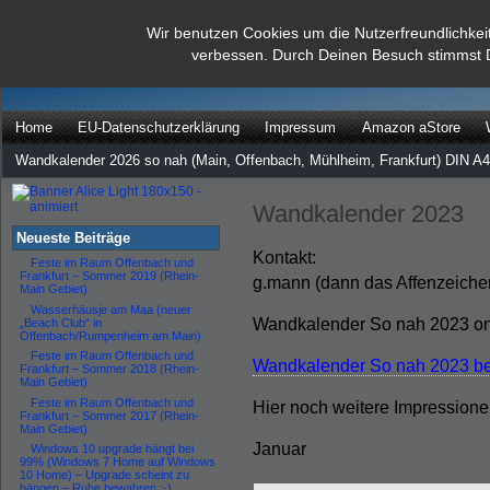
dann rate mal
Wir benutzen Cookies um die Nutzerfreundlichkei
verbessen. Durch Deinen Besuch stimmst 
…
Home
EU-Datenschutzerklärung
Impressum
Amazon aStore
Wandkalender 2026 so nah (Main, Offenbach, Mühlheim, Frankfurt) DIN A4
Wandkalender 2023
Neueste Beiträge
Kontakt:
Feste im Raum Offenbach und
Frankfurt – Sommer 2019 (Rhein-
g.mann (dann das Affenzeiche
Main Gebiet)
Wasserhäusje am Maa (neuer
Wandkalender So nah 2023 onl
„Beach Club“ in
Offenbach/Rumpenheim am Main)
Feste im Raum Offenbach und
Wandkalender So nah 2023 bei
Frankfurt – Sommer 2018 (Rhein-
Main Gebiet)
Feste im Raum Offenbach und
Hier noch weitere Impression
Frankfurt – Sommer 2017 (Rhein-
Main Gebiet)
Januar
Windows 10 upgrade hängt bei
99% (Windows 7 Home auf Windows
10 Home) – Upgrade scheint zu
hängen – Ruhe bewahren :-)