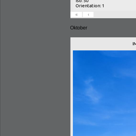
Iso: 50
Orientation: 1
«
‹
Oktober
I