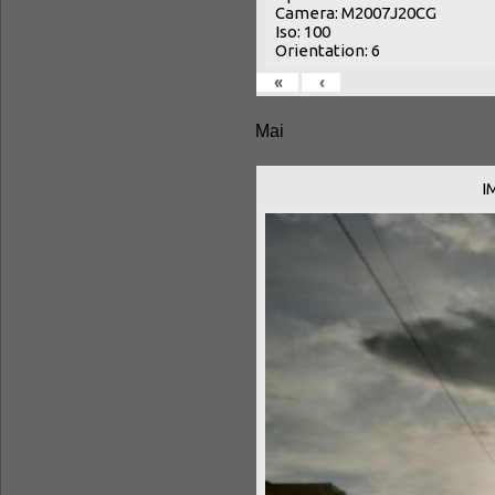
Camera: M2007J20CG
Iso: 100
Orientation: 6
«
‹
Mai
I