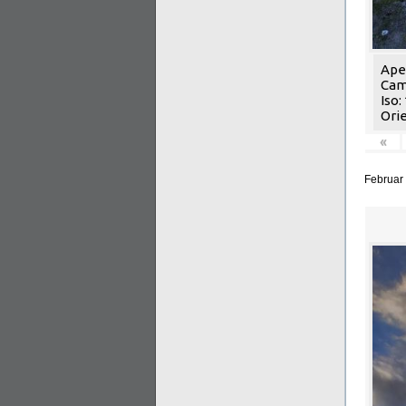
Aper
Cam
Iso:
Orie
«
Februar