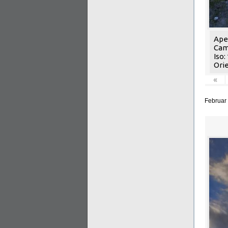
Aper
Cam
Iso:
Orie
«
Februar