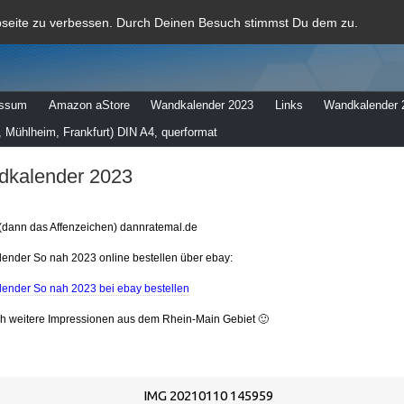
al
bseite zu verbessen. Durch Deinen Besuch stimmst Du dem zu.
essum
Amazon aStore
Wandkalender 2023
Links
Wandkalender 
 Mühlheim, Frankfurt) DIN A4, querformat
kalender 2023
(dann das Affenzeichen) dannratemal.de
ender So nah 2023 online bestellen über ebay:
ender So nah 2023 bei ebay bestellen
ch weitere Impressionen aus dem Rhein-Main Gebiet 🙂
IMG 20210110 145959