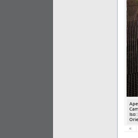
Aper
Cam
Iso:
Orie
«