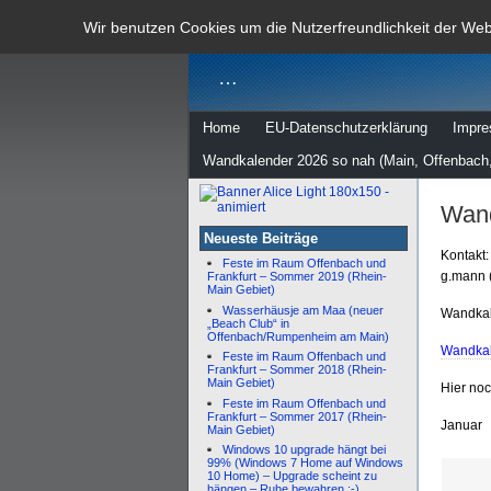
dann rate m
Wir benutzen Cookies um die Nutzerfreundlichkeit der We
…
Home
EU-Datenschutzerklärung
Impr
Wandkalender 2026 so nah (Main, Offenbach,
Wand
Neueste Beiträge
Kontakt:
Feste im Raum Offenbach und
g.mann 
Frankfurt – Sommer 2019 (Rhein-
Main Gebiet)
Wasserhäusje am Maa (neuer
Wandkal
„Beach Club“ in
Offenbach/Rumpenheim am Main)
Wandkal
Feste im Raum Offenbach und
Frankfurt – Sommer 2018 (Rhein-
Main Gebiet)
Hier no
Feste im Raum Offenbach und
Frankfurt – Sommer 2017 (Rhein-
Januar
Main Gebiet)
Windows 10 upgrade hängt bei
99% (Windows 7 Home auf Windows
10 Home) – Upgrade scheint zu
hängen – Ruhe bewahren :-)