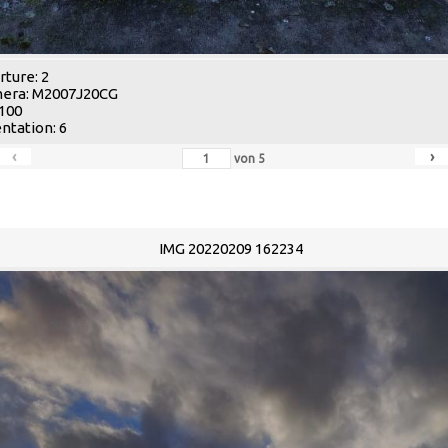
ture: 2
era: M2007J20CG
 100
ntation: 6
‹
›
von
5
IMG 20220209 162234