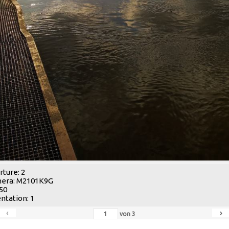
ture: 2
era: M2101K9G
 50
ntation: 1
‹
›
von
3