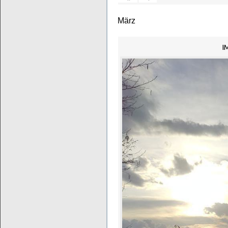
März
I