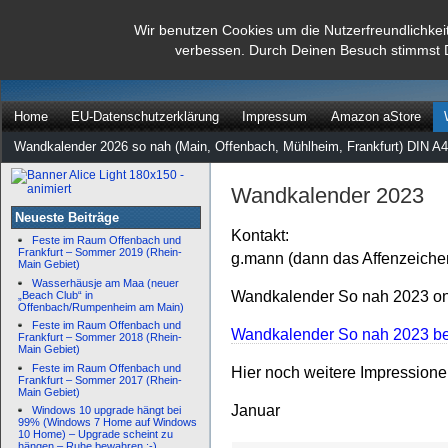
dann rate mal
Wir benutzen Cookies um die Nutzerfreundlichkei
verbessen. Durch Deinen Besuch stimmst 
…
Home
EU-Datenschutzerklärung
Impressum
Amazon aStore
Wandkalender 2026 so nah (Main, Offenbach, Mühlheim, Frankfurt) DIN A4
Wandkalender 2023
Neueste Beiträge
Kontakt:
Feste im Raum Offenbach und
Frankfurt – Sommer 2019 (Rhein-
g.mann (dann das Affenzeiche
Main Gebiet)
Wasserhäusje am Maa (neuer
Wandkalender So nah 2023 onl
„Beach Club“ in
Offenbach/Rumpenheim am Main)
Feste im Raum Offenbach und
Wandkalender So nah 2023 bei
Frankfurt – Sommer 2018 (Rhein-
Main Gebiet)
Feste im Raum Offenbach und
Hier noch weitere Impression
Frankfurt – Sommer 2017 (Rhein-
Main Gebiet)
Januar
Windows 10 upgrade hängt bei
99% (Windows 7 Home auf Windows
10 Home) – Upgrade scheint zu
hängen – Ruhe bewahren :-)