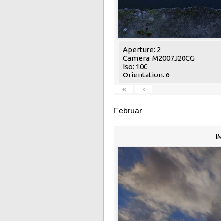
Aperture: 2
Camera: M2007J20CG
Iso: 100
Orientation: 6
«
‹
Februar
I