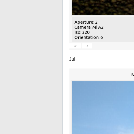
Aperture: 2
Camera: Mi A2
Iso: 320
Orientation: 6
«
‹
Juli
I