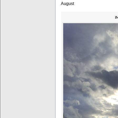
August
I