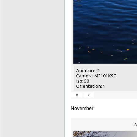
Aperture: 2
Camera: M2101K9G
Iso: 50
Orientation: 1
«
‹
November
I