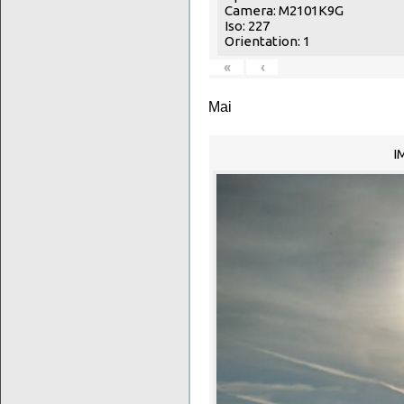
Camera: M2101K9G
Iso: 227
Orientation: 1
«
‹
Mai
I