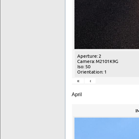
Aperture: 2
Camera: M2101K9G
Iso: 50
Orientation: 1
«
‹
April
I