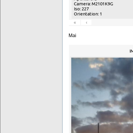
Camera: M2101K9G
Iso: 227
Orientation: 1
«
‹
Mai
I