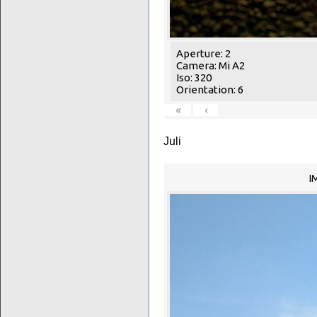
Aperture: 2
Camera: Mi A2
Iso: 320
Orientation: 6
«
‹
Juli
I