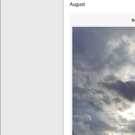
August
I