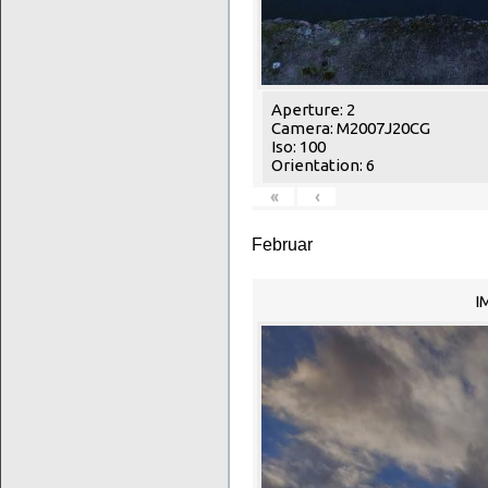
Aperture: 2
Camera: M2007J20CG
Iso: 100
Orientation: 6
«
‹
Februar
I