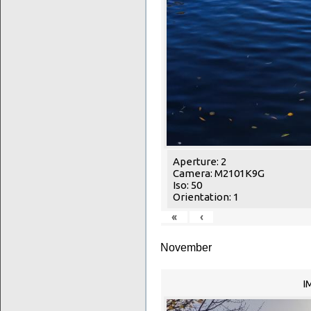
Aperture: 2
Camera: M2101K9G
Iso: 50
Orientation: 1
«
‹
November
I