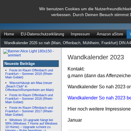
dann rate mal
Wir benutzen Cookies um die Nutzerfreundlichkei
verbessen. Durch Deinen Besuch stimmst 
…
Home
EU-Datenschutzerklärung
Impressum
Amazon aStore
Wandkalender 2026 so nah (Main, Offenbach, Mühlheim, Frankfurt) DIN A4
Wandkalender 2023
Neueste Beiträge
Kontakt:
Feste im Raum Offenbach und
Frankfurt – Sommer 2019 (Rhein-
g.mann (dann das Affenzeiche
Main Gebiet)
Wasserhäusje am Maa (neuer
Wandkalender So nah 2023 onl
„Beach Club“ in
Offenbach/Rumpenheim am Main)
Feste im Raum Offenbach und
Wandkalender So nah 2023 bei
Frankfurt – Sommer 2018 (Rhein-
Main Gebiet)
Feste im Raum Offenbach und
Hier noch weitere Impression
Frankfurt – Sommer 2017 (Rhein-
Main Gebiet)
Januar
Windows 10 upgrade hängt bei
99% (Windows 7 Home auf Windows
10 Home) – Upgrade scheint zu
hängen – Ruhe bewahren :-)