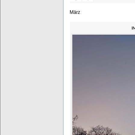
März
I