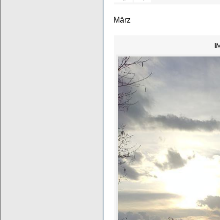
März
I