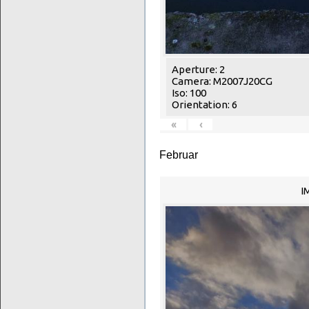
Aperture: 2
Camera: M2007J20CG
Iso: 100
Orientation: 6
«
‹
Februar
I