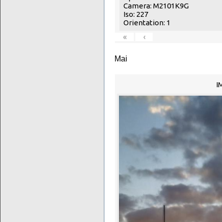
Camera: M2101K9G
Iso: 227
Orientation: 1
«
‹
Mai
I