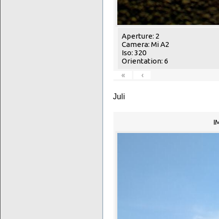
Aperture: 2
Camera: Mi A2
Iso: 320
Orientation: 6
«
‹
Juli
I