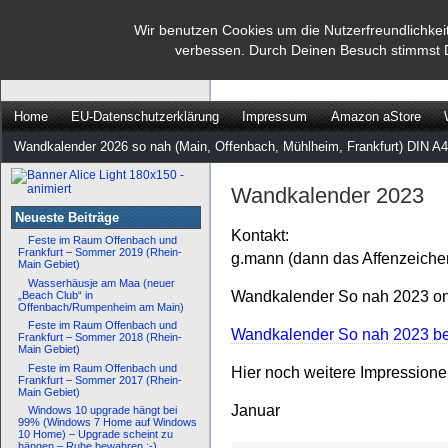
dann rate mal
Wir benutzen Cookies um die Nutzerfreundlichkei
verbessen. Durch Deinen Besuch stimmst 
…
Home
EU-Datenschutzerklärung
Impressum
Amazon aStore
Wandkalender 2026 so nah (Main, Offenbach, Mühlheim, Frankfurt) DIN A4
Wandkalender 2023
Neueste Beiträge
Kontakt:
Feste im Raum Offenbach und
Frankfurt – Sommer 2019 (Rhein-
g.mann (dann das Affenzeiche
Main Gebiet)
Wasserhäusje am Maa (neuer
Wandkalender So nah 2023 onl
„Beach Club“ in
Offenbach/Rumpenheim am Main)
Feste im Raum Offenbach und
Wandkalender So nah 2023 bei
Frankfurt – Sommer 2018 (Rhein-
Main Gebiet)
Feste im Raum Offenbach und
Hier noch weitere Impression
Frankfurt – Sommer 2017 (Rhein-
Main Gebiet)
Januar
Windows 10 upgrade hängt bei
99% (Windows 7 Home auf Windows
10 Home) – Upgrade scheint zu
hängen – Ruhe bewahren :-)