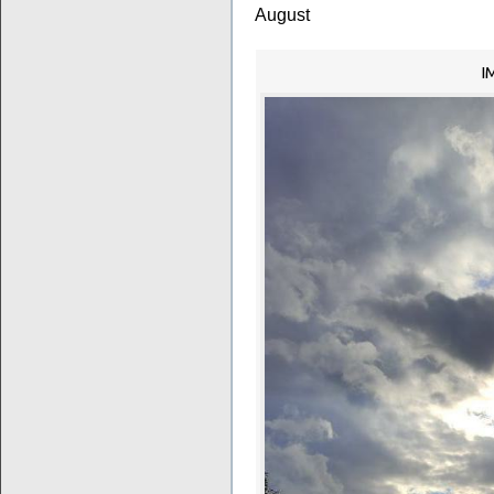
August
I