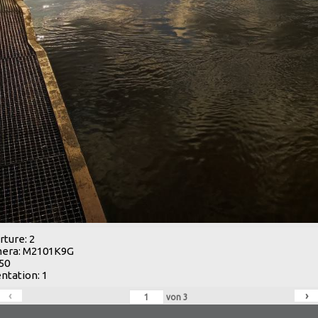
ture: 2
era: M2101K9G
 50
ntation: 1
‹
›
von
3