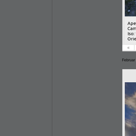
Aper
Cam
Iso:
Orie
«
Februar