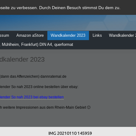
al
bseite zu verbessen. Durch Deinen Besuch stimmst Du dem zu.
essum
Amazon aStore
Wandkalender 2023
Links
Wandkalender 
 Mühlheim, Frankfurt) DIN A4, querformat
kalender 2023
(dann das Affenzeichen) dannratemal.de
ender So nah 2023 online bestellen über ebay:
ender So nah 2023 bei ebay bestellen
ch weitere Impressionen aus dem Rhein-Main Gebiet 🙂
IMG 20210110 145959