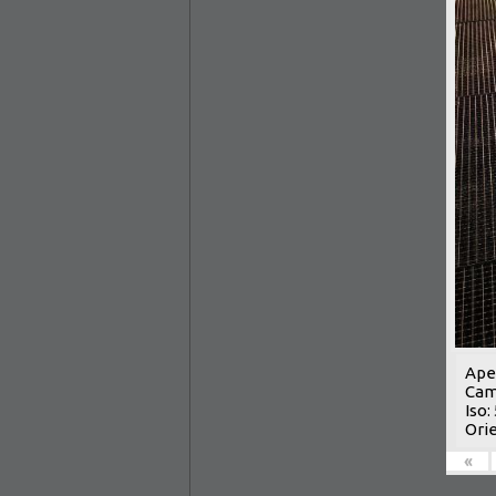
Aper
Cam
Iso:
Orie
«