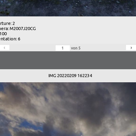
ture: 2
era: M2007J20CG
 100
ntation: 6
‹
›
von
5
IMG 20220209 162234