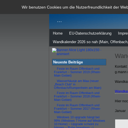
dann rate m
Wir benutzen Cookies um die Nutzerfreundlichkeit der We
…
Home
EU-Datenschutzerklärung
Impr
Wandkalender 2026 so nah (Main, Offenbach,
Wand
Neueste Beiträge
Kontakt:
Feste im Raum Offenbach und
g.mann 
Frankfurt – Sommer 2019 (Rhein-
Main Gebiet)
Wasserhäusje am Maa (neuer
Wandkal
„Beach Club“ in
Offenbach/Rumpenheim am Main)
Wandkal
Feste im Raum Offenbach und
Frankfurt – Sommer 2018 (Rhein-
Main Gebiet)
Hier no
Feste im Raum Offenbach und
Frankfurt – Sommer 2017 (Rhein-
Januar
Main Gebiet)
Windows 10 upgrade hängt bei
99% (Windows 7 Home auf Windows
10 Home) – Upgrade scheint zu
hängen – Ruhe bewahren :-)