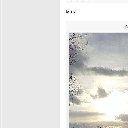
März
I