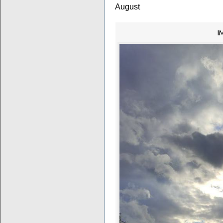
August
I