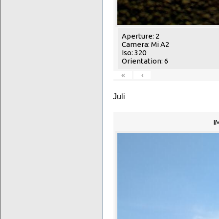
Aperture: 2
Camera: Mi A2
Iso: 320
Orientation: 6
«
‹
Juli
I