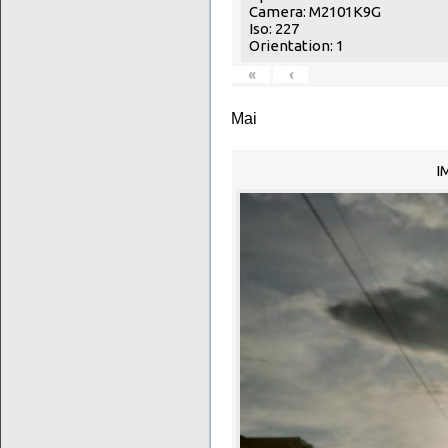
Camera: M2101K9G
Iso: 227
Orientation: 1
«
‹
Mai
I