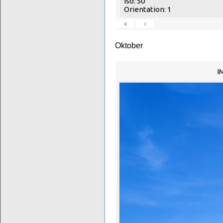
Iso: 50
Orientation: 1
«
‹
Oktober
I