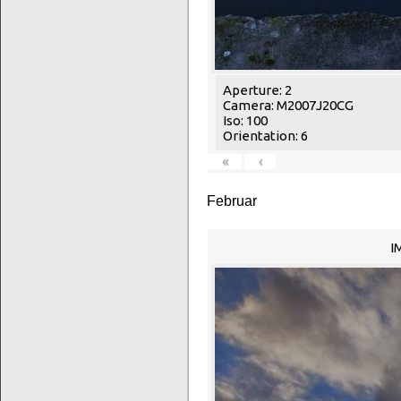
Aperture: 2
Camera: M2007J20CG
Iso: 100
Orientation: 6
«
‹
Februar
I