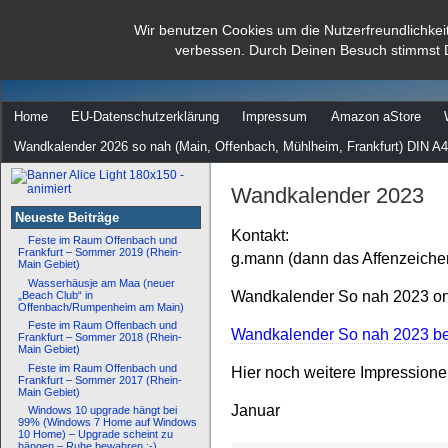
dann rate mal
Wir benutzen Cookies um die Nutzerfreundlichkei
verbessen. Durch Deinen Besuch stimmst 
…
Home
EU-Datenschutzerklärung
Impressum
Amazon aStore
Wandkalender 2026 so nah (Main, Offenbach, Mühlheim, Frankfurt) DIN A4
Wandkalender 2023
Neueste Beiträge
Kontakt:
Feste im Raum Offenbach und
Frankfurt – Sommer 2019 (Rhein-
g.mann (dann das Affenzeiche
Main Gebiet)
Wasserhäusje am Maa (neuer
Wandkalender So nah 2023 onl
„Beach Club“ in
Offenbach/Rumpenheim am Main)
Feste im Raum Offenbach und
Wandkalender So nah 2023 bei
Frankfurt – Sommer 2018 (Rhein-
Main Gebiet)
Feste im Raum Offenbach und
Hier noch weitere Impression
Frankfurt – Sommer 2017 (Rhein-
Main Gebiet)
Januar
Windows 10 upgrade hängt bei
99% (Windows 7 Home auf Windows
10 Home) – Upgrade scheint zu
hängen – Ruhe bewahren :-)