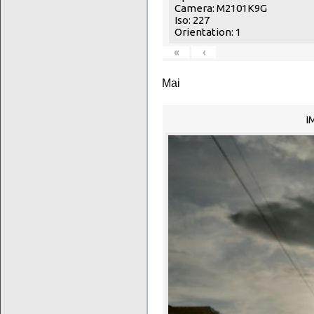
Camera: M2101K9G
Iso: 227
Orientation: 1
«
‹
Mai
I