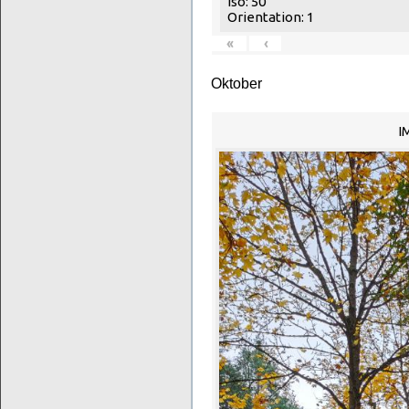
Iso: 50
Orientation: 1
«
‹
Oktober
I