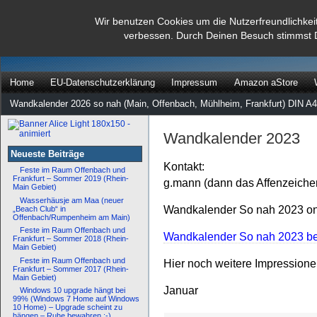
dann rate mal
Wir benutzen Cookies um die Nutzerfreundlichkei
verbessen. Durch Deinen Besuch stimmst 
…
Home
EU-Datenschutzerklärung
Impressum
Amazon aStore
Wandkalender 2026 so nah (Main, Offenbach, Mühlheim, Frankfurt) DIN A4
Wandkalender 2023
Neueste Beiträge
Kontakt:
Feste im Raum Offenbach und
Frankfurt – Sommer 2019 (Rhein-
g.mann (dann das Affenzeiche
Main Gebiet)
Wasserhäusje am Maa (neuer
Wandkalender So nah 2023 onl
„Beach Club“ in
Offenbach/Rumpenheim am Main)
Feste im Raum Offenbach und
Wandkalender So nah 2023 bei
Frankfurt – Sommer 2018 (Rhein-
Main Gebiet)
Feste im Raum Offenbach und
Hier noch weitere Impression
Frankfurt – Sommer 2017 (Rhein-
Main Gebiet)
Januar
Windows 10 upgrade hängt bei
99% (Windows 7 Home auf Windows
10 Home) – Upgrade scheint zu
hängen – Ruhe bewahren :-)