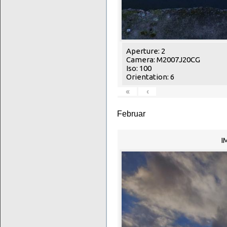
Aperture: 2
Camera: M2007J20CG
Iso: 100
Orientation: 6
«
‹
Februar
I