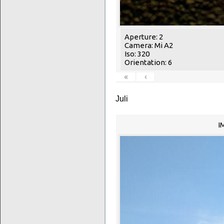
Aperture: 2
Camera: Mi A2
Iso: 320
Orientation: 6
«
‹
Juli
I