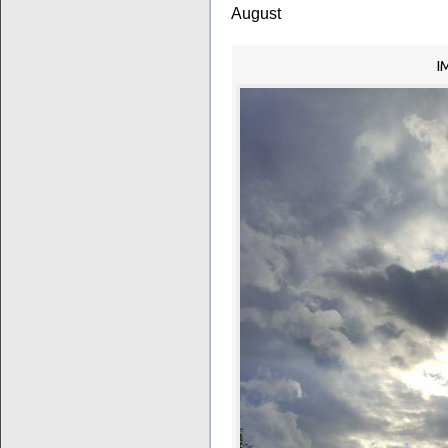
August
I