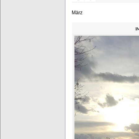
März
I