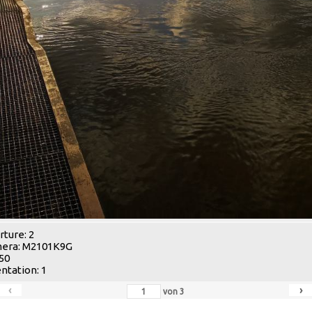
ture: 2
era: M2101K9G
 50
ntation: 1
‹
›
von
3