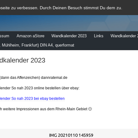
al
bseite zu verbessen. Durch Deinen Besuch stimmst Du dem zu.
essum
Amazon aStore
Wandkalender 2023
Links
Wandkalender 
 Mühlheim, Frankfurt) DIN A4, querformat
kalender 2023
(dann das Affenzeichen) dannratemal.de
ender So nah 2023 online bestellen über ebay:
ender So nah 2023 bei ebay bestellen
ch weitere Impressionen aus dem Rhein-Main Gebiet 🙂
IMG 20210110 145959