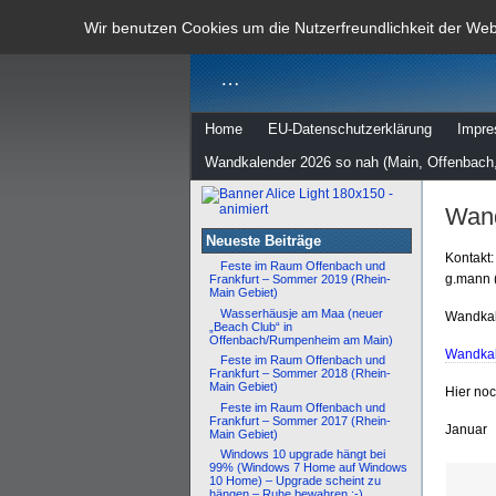
dann rate m
Wir benutzen Cookies um die Nutzerfreundlichkeit der We
…
Home
EU-Datenschutzerklärung
Impr
Wandkalender 2026 so nah (Main, Offenbach,
Wand
Neueste Beiträge
Kontakt:
Feste im Raum Offenbach und
g.mann 
Frankfurt – Sommer 2019 (Rhein-
Main Gebiet)
Wasserhäusje am Maa (neuer
Wandkal
„Beach Club“ in
Offenbach/Rumpenheim am Main)
Wandkal
Feste im Raum Offenbach und
Frankfurt – Sommer 2018 (Rhein-
Main Gebiet)
Hier no
Feste im Raum Offenbach und
Frankfurt – Sommer 2017 (Rhein-
Januar
Main Gebiet)
Windows 10 upgrade hängt bei
99% (Windows 7 Home auf Windows
10 Home) – Upgrade scheint zu
hängen – Ruhe bewahren :-)