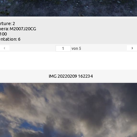
ture: 2
era: M2007J20CG
 100
ntation: 6
‹
›
von
5
IMG 20220209 162234