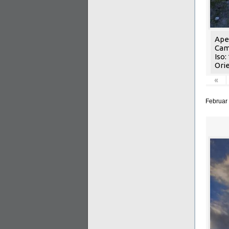
Aper
Cam
Iso:
Orie
«
Februar