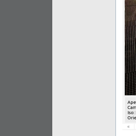
Aper
Cam
Iso:
Orie
«