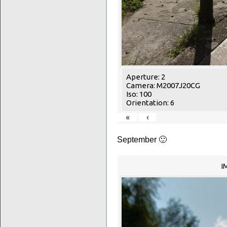
Aperture: 2
Camera: M2007J20CG
Iso: 100
Orientation: 6
«
‹
September 🙂
I