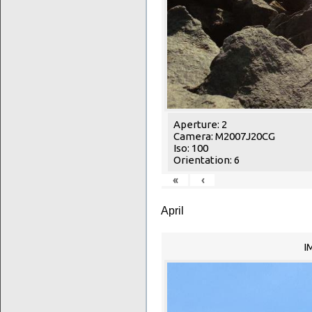
Aperture: 2
Camera: M2007J20CG
Iso: 100
Orientation: 6
«
‹
April
I