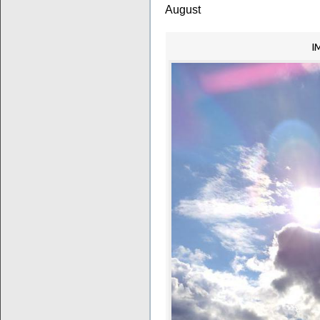
August
I