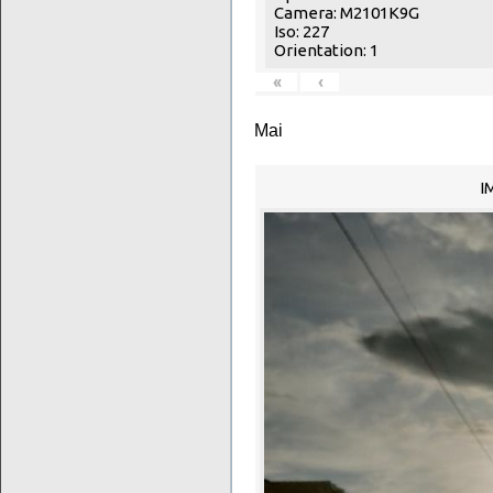
Camera: M2101K9G
Iso: 227
Orientation: 1
«
‹
Mai
I