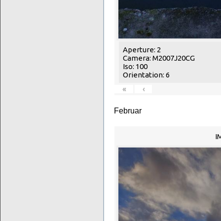
Aperture: 2
Camera: M2007J20CG
Iso: 100
Orientation: 6
«
‹
Februar
I