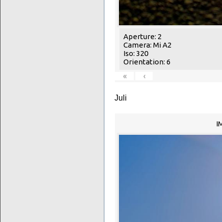
Aperture: 2
Camera: Mi A2
Iso: 320
Orientation: 6
«
‹
Juli
I