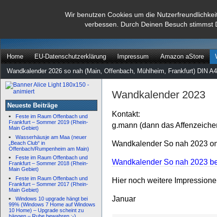
dann rate mal
Wir benutzen Cookies um die Nutzerfreundlichkei
verbessen. Durch Deinen Besuch stimmst 
…
Home
EU-Datenschutzerklärung
Impressum
Amazon aStore
Wandkalender 2026 so nah (Main, Offenbach, Mühlheim, Frankfurt) DIN A4
Wandkalender 2023
Neueste Beiträge
Kontakt:
Feste im Raum Offenbach und
Frankfurt – Sommer 2019 (Rhein-
g.mann (dann das Affenzeiche
Main Gebiet)
Wasserhäusje am Maa (neuer
Wandkalender So nah 2023 onl
„Beach Club“ in
Offenbach/Rumpenheim am Main)
Feste im Raum Offenbach und
Wandkalender So nah 2023 bei
Frankfurt – Sommer 2018 (Rhein-
Main Gebiet)
Feste im Raum Offenbach und
Hier noch weitere Impression
Frankfurt – Sommer 2017 (Rhein-
Main Gebiet)
Januar
Windows 10 upgrade hängt bei
99% (Windows 7 Home auf Windows
10 Home) – Upgrade scheint zu
hängen – Ruhe bewahren :-)