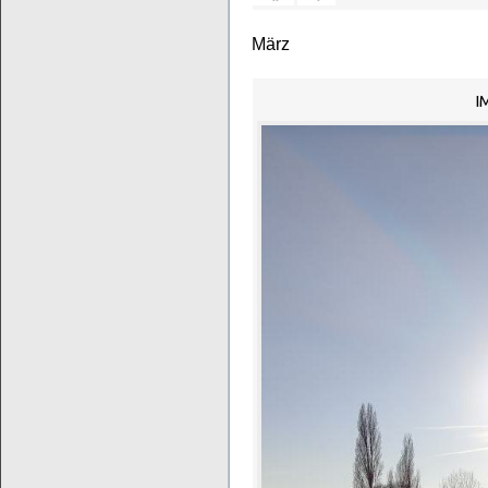
März
I