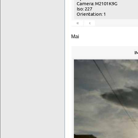
Camera: M2101K9G
Iso: 227
Orientation: 1
«
‹
Mai
I