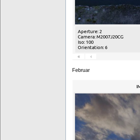
Aperture: 2
Camera: M2007J20CG
Iso: 100
Orientation: 6
«
‹
Februar
I