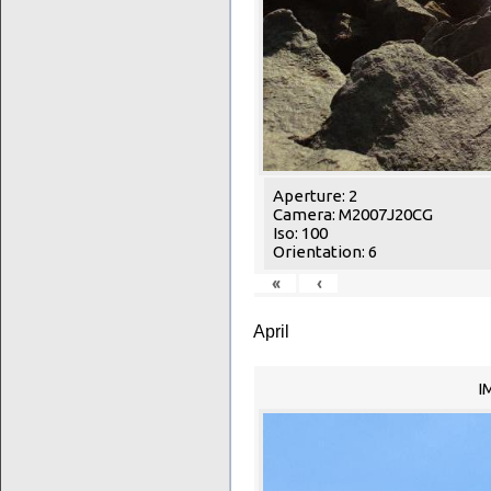
Aperture: 2
Camera: M2007J20CG
Iso: 100
Orientation: 6
«
‹
April
I