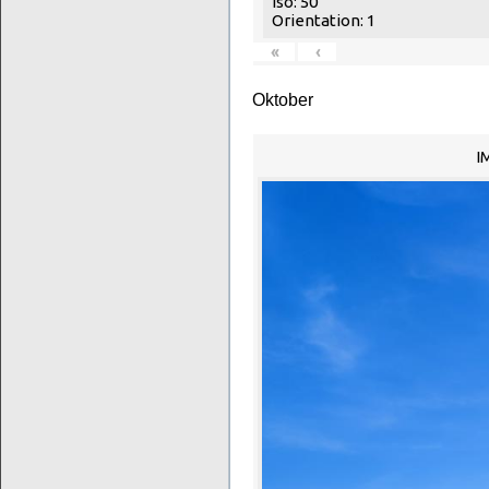
Iso: 50
Orientation: 1
«
‹
Oktober
I