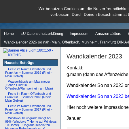
dann rate mal
Wir benutzen Cookies um die Nutzerfreundlichkei
verbessen. Durch Deinen Besuch stimmst 
…
Home
EU-Datenschutzerklärung
Impressum
Amazon aStore
Wandkalender 2026 so nah (Main, Offenbach, Mühlheim, Frankfurt) DIN A4
Wandkalender 2023
Neueste Beiträge
Kontakt:
Feste im Raum Offenbach und
Frankfurt – Sommer 2019 (Rhein-
g.mann (dann das Affenzeiche
Main Gebiet)
Wasserhäusje am Maa (neuer
Wandkalender So nah 2023 onl
„Beach Club“ in
Offenbach/Rumpenheim am Main)
Feste im Raum Offenbach und
Wandkalender So nah 2023 bei
Frankfurt – Sommer 2018 (Rhein-
Main Gebiet)
Feste im Raum Offenbach und
Hier noch weitere Impression
Frankfurt – Sommer 2017 (Rhein-
Main Gebiet)
Januar
Windows 10 upgrade hängt bei
99% (Windows 7 Home auf Windows
10 Home) – Upgrade scheint zu
hängen – Ruhe bewahren :-)