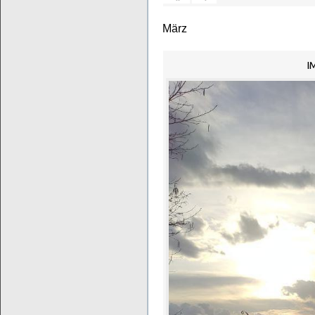
März
I