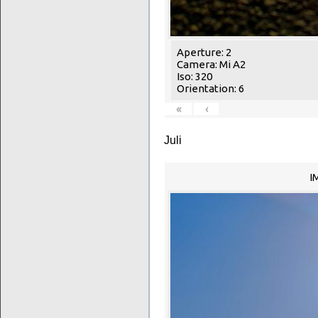
Aperture: 2
Camera: Mi A2
Iso: 320
Orientation: 6
«
‹
Juli
I