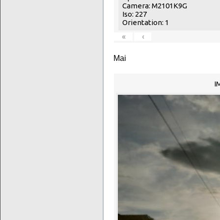
Camera: M2101K9G
Iso: 227
Orientation: 1
«
‹
Mai
I