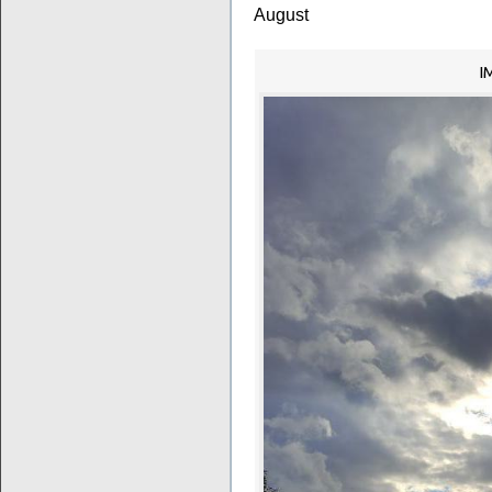
August
I