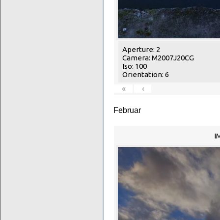
Aperture: 2
Camera: M2007J20CG
Iso: 100
Orientation: 6
«
‹
Februar
I