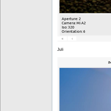
Aperture: 2
Camera: Mi A2
Iso: 320
Orientation: 6
«
‹
Juli
I