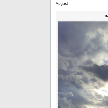
August
I