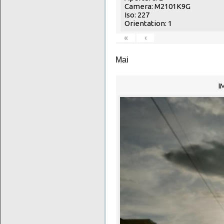
Camera: M2101K9G
Iso: 227
Orientation: 1
«
‹
Mai
I