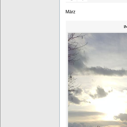
März
I