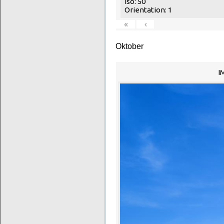
Iso: 50
Orientation: 1
«
‹
Oktober
I