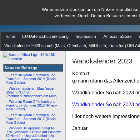
dann rate mal
Wir benutzen Cookies um die Nutzerfreundlichkei
verbessen. Durch Deinen Besuch stimmst 
…
Home
EU-Datenschutzerklärung
Impressum
Amazon aStore
Wandkalender 2026 so nah (Main, Offenbach, Mühlheim, Frankfurt) DIN A4
Wandkalender 2023
Neueste Beiträge
Kontakt:
Feste im Raum Offenbach und
Frankfurt – Sommer 2019 (Rhein-
g.mann (dann das Affenzeiche
Main Gebiet)
Wasserhäusje am Maa (neuer
Wandkalender So nah 2023 onl
„Beach Club“ in
Offenbach/Rumpenheim am Main)
Feste im Raum Offenbach und
Wandkalender So nah 2023 bei
Frankfurt – Sommer 2018 (Rhein-
Main Gebiet)
Feste im Raum Offenbach und
Hier noch weitere Impression
Frankfurt – Sommer 2017 (Rhein-
Main Gebiet)
Januar
Windows 10 upgrade hängt bei
99% (Windows 7 Home auf Windows
10 Home) – Upgrade scheint zu
hängen – Ruhe bewahren :-)