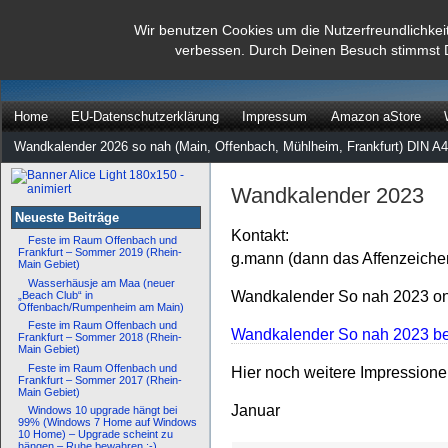
dann rate mal
Wir benutzen Cookies um die Nutzerfreundlichkei
verbessen. Durch Deinen Besuch stimmst 
…
Home
EU-Datenschutzerklärung
Impressum
Amazon aStore
Wandkalender 2026 so nah (Main, Offenbach, Mühlheim, Frankfurt) DIN A4
Wandkalender 2023
Neueste Beiträge
Kontakt:
Feste im Raum Offenbach und
Frankfurt – Sommer 2019 (Rhein-
g.mann (dann das Affenzeiche
Main Gebiet)
Wasserhäusje am Maa (neuer
Wandkalender So nah 2023 onl
„Beach Club“ in
Offenbach/Rumpenheim am Main)
Feste im Raum Offenbach und
Wandkalender So nah 2023 bei
Frankfurt – Sommer 2018 (Rhein-
Main Gebiet)
Feste im Raum Offenbach und
Hier noch weitere Impression
Frankfurt – Sommer 2017 (Rhein-
Main Gebiet)
Januar
Windows 10 upgrade hängt bei
99% (Windows 7 Home auf Windows
10 Home) – Upgrade scheint zu
hängen – Ruhe bewahren :-)