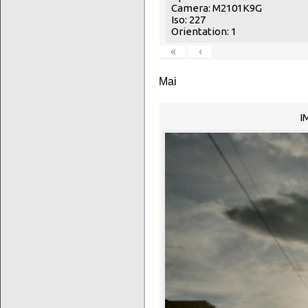
Camera: M2101K9G
Iso: 227
Orientation: 1
«
‹
Mai
I