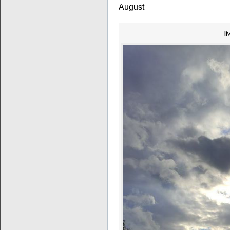
August
I