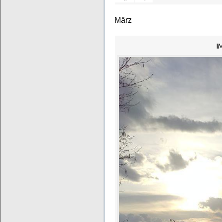
März
I