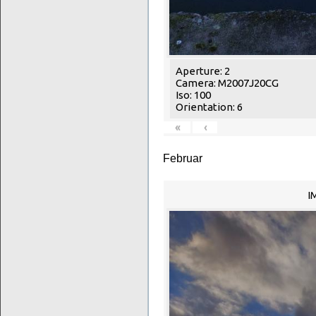
Aperture: 2
Camera: M2007J20CG
Iso: 100
Orientation: 6
«
‹
Februar
I