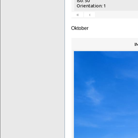
Iso: 50
Orientation: 1
«
‹
Oktober
I