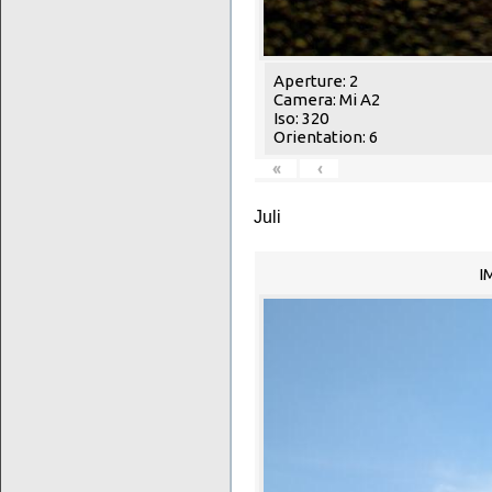
Aperture: 2
Camera: Mi A2
Iso: 320
Orientation: 6
«
‹
Juli
I