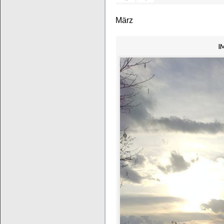
März
I