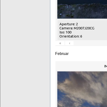
Aperture: 2
Camera: M2007J20CG
Iso: 100
Orientation: 6
«
‹
Februar
I