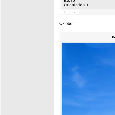
Iso: 50
Orientation: 1
«
‹
Oktober
I