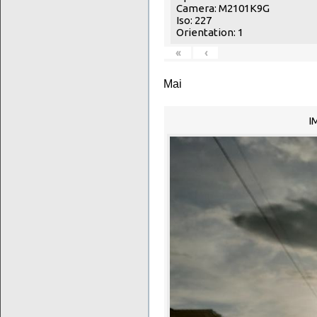
Camera: M2101K9G
Iso: 227
Orientation: 1
«
‹
Mai
I