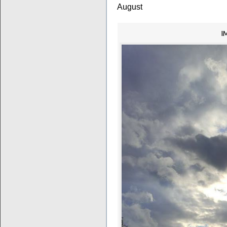
August
I