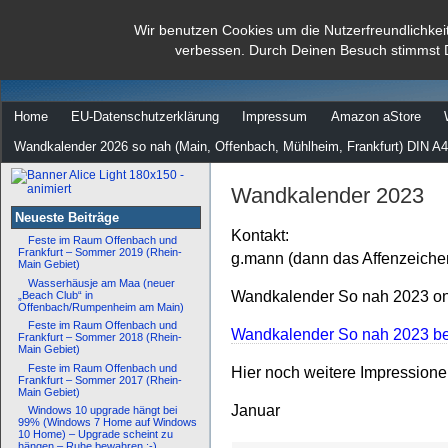
dann rate mal
Wir benutzen Cookies um die Nutzerfreundlichkei
verbessen. Durch Deinen Besuch stimmst 
…
Home
EU-Datenschutzerklärung
Impressum
Amazon aStore
Wandkalender 2026 so nah (Main, Offenbach, Mühlheim, Frankfurt) DIN A4
Wandkalender 2023
Neueste Beiträge
Kontakt:
Feste im Raum Offenbach und
Frankfurt – Sommer 2019 (Rhein-
g.mann (dann das Affenzeiche
Main Gebiet)
Wasserhäusje am Maa (neuer
Wandkalender So nah 2023 onl
„Beach Club“ in
Offenbach/Rumpenheim am Main)
Feste im Raum Offenbach und
Wandkalender So nah 2023 bei
Frankfurt – Sommer 2018 (Rhein-
Main Gebiet)
Feste im Raum Offenbach und
Hier noch weitere Impression
Frankfurt – Sommer 2017 (Rhein-
Main Gebiet)
Januar
Windows 10 upgrade hängt bei
99% (Windows 7 Home auf Windows
10 Home) – Upgrade scheint zu
hängen – Ruhe bewahren :-)