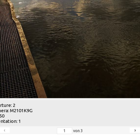
ture: 2
era: M2101K9G
 50
ntation: 1
‹
›
von
3