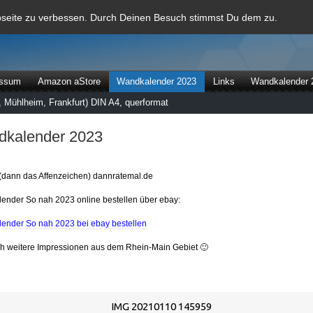
al
bseite zu verbessen. Durch Deinen Besuch stimmst Du dem zu.
essum
Amazon aStore
Wandkalender 2023
Links
Wandkalender 
 Mühlheim, Frankfurt) DIN A4, querformat
kalender 2023
(dann das Affenzeichen) dannratemal.de
ender So nah 2023 online bestellen über ebay:
ender So nah 2023 bei ebay bestellen
ch weitere Impressionen aus dem Rhein-Main Gebiet 🙂
IMG 20210110 145959