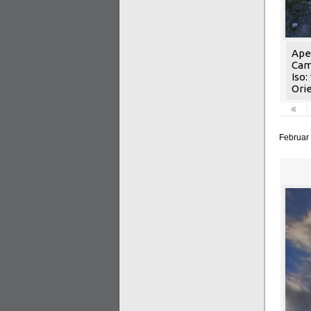
Aper
Cam
Iso:
Orie
«
Februar