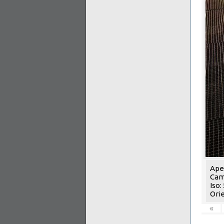
Aper
Cam
Iso:
Orie
«