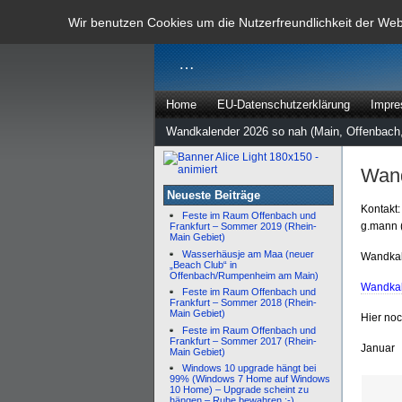
dann rate m
Wir benutzen Cookies um die Nutzerfreundlichkeit der We
…
Home
EU-Datenschutzerklärung
Impr
Wandkalender 2026 so nah (Main, Offenbach,
Wand
Neueste Beiträge
Kontakt:
Feste im Raum Offenbach und
g.mann 
Frankfurt – Sommer 2019 (Rhein-
Main Gebiet)
Wasserhäusje am Maa (neuer
Wandkal
„Beach Club“ in
Offenbach/Rumpenheim am Main)
Wandkal
Feste im Raum Offenbach und
Frankfurt – Sommer 2018 (Rhein-
Main Gebiet)
Hier no
Feste im Raum Offenbach und
Frankfurt – Sommer 2017 (Rhein-
Januar
Main Gebiet)
Windows 10 upgrade hängt bei
99% (Windows 7 Home auf Windows
10 Home) – Upgrade scheint zu
hängen – Ruhe bewahren :-)