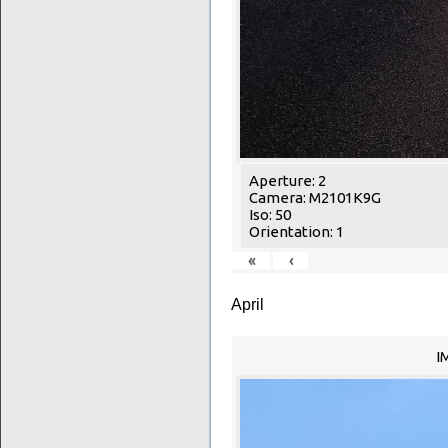
Aperture: 2
Camera: M2101K9G
Iso: 50
Orientation: 1
«
‹
April
I