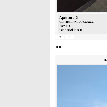
Aperture: 2
Camera: M2007J20CG
Iso: 100
Orientation: 6
«
‹
Juli
I