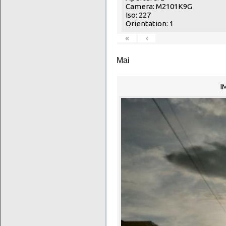
Camera: M2101K9G
Iso: 227
Orientation: 1
«
‹
Mai
I