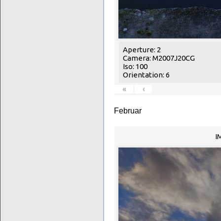
Aperture: 2
Camera: M2007J20CG
Iso: 100
Orientation: 6
«
‹
Februar
I