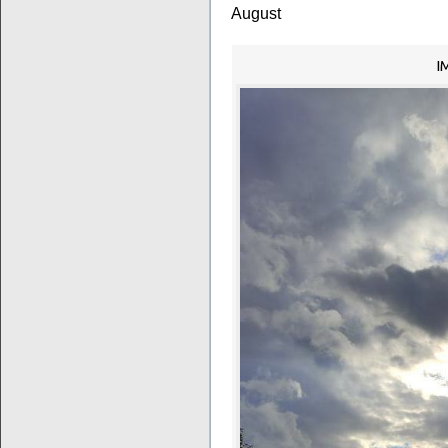
August
I