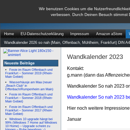
dann rate mal
Wir benutzen Cookies um die Nutzerfreundlichkei
verbessen. Durch Deinen Besuch stimmst 
…
Home
EU-Datenschutzerklärung
Impressum
Amazon aStore
Wandkalender 2026 so nah (Main, Offenbach, Mühlheim, Frankfurt) DIN A4
Wandkalender 2023
Neueste Beiträge
Kontakt:
Feste im Raum Offenbach und
Frankfurt – Sommer 2019 (Rhein-
g.mann (dann das Affenzeiche
Main Gebiet)
Wasserhäusje am Maa (neuer
Wandkalender So nah 2023 onl
„Beach Club“ in
Offenbach/Rumpenheim am Main)
Feste im Raum Offenbach und
Wandkalender So nah 2023 bei
Frankfurt – Sommer 2018 (Rhein-
Main Gebiet)
Feste im Raum Offenbach und
Hier noch weitere Impression
Frankfurt – Sommer 2017 (Rhein-
Main Gebiet)
Januar
Windows 10 upgrade hängt bei
99% (Windows 7 Home auf Windows
10 Home) – Upgrade scheint zu
hängen – Ruhe bewahren :-)