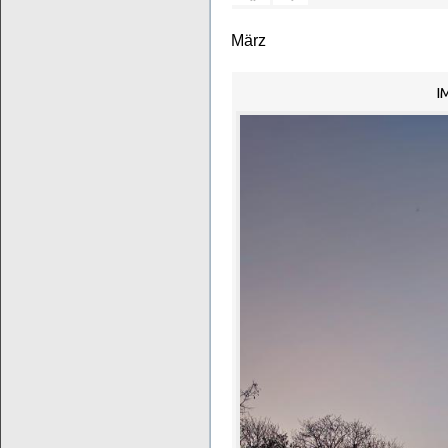
März
I