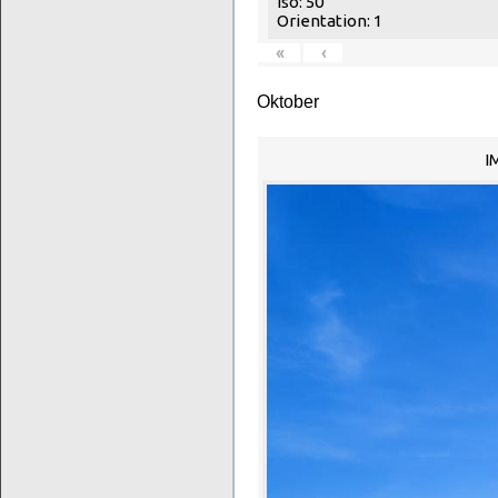
Iso: 50
Orientation: 1
«
‹
Oktober
I