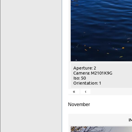
Aperture: 2
Camera: M2101K9G
Iso: 50
Orientation: 1
«
‹
November
I