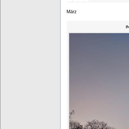
März
I