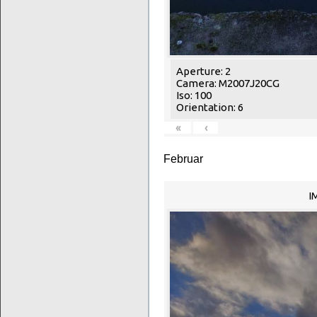
Aperture: 2
Camera: M2007J20CG
Iso: 100
Orientation: 6
«
‹
Februar
I