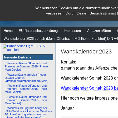
dann rate mal
Wir benutzen Cookies um die Nutzerfreundlichkei
verbessen. Durch Deinen Besuch stimmst 
…
Home
EU-Datenschutzerklärung
Impressum
Amazon aStore
Wandkalender 2026 so nah (Main, Offenbach, Mühlheim, Frankfurt) DIN A4
Wandkalender 2023
Neueste Beiträge
Kontakt:
Feste im Raum Offenbach und
Frankfurt – Sommer 2019 (Rhein-
g.mann (dann das Affenzeiche
Main Gebiet)
Wasserhäusje am Maa (neuer
Wandkalender So nah 2023 onl
„Beach Club“ in
Offenbach/Rumpenheim am Main)
Feste im Raum Offenbach und
Wandkalender So nah 2023 bei
Frankfurt – Sommer 2018 (Rhein-
Main Gebiet)
Feste im Raum Offenbach und
Hier noch weitere Impression
Frankfurt – Sommer 2017 (Rhein-
Main Gebiet)
Januar
Windows 10 upgrade hängt bei
99% (Windows 7 Home auf Windows
10 Home) – Upgrade scheint zu
hängen – Ruhe bewahren :-)