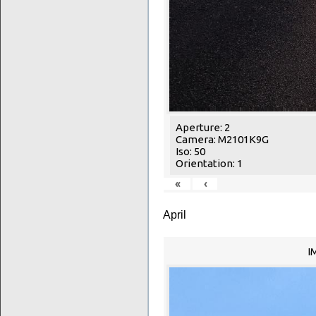
Aperture: 2
Camera: M2101K9G
Iso: 50
Orientation: 1
«
‹
April
I