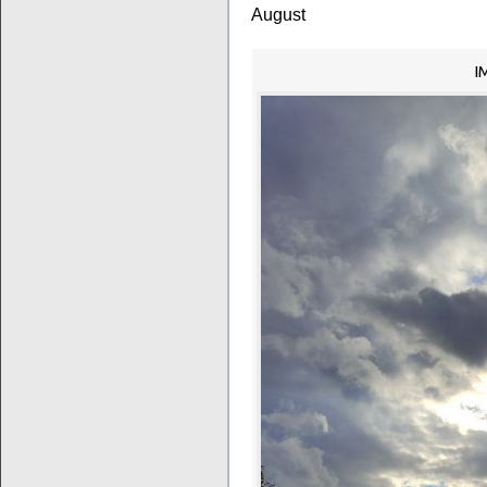
August
I