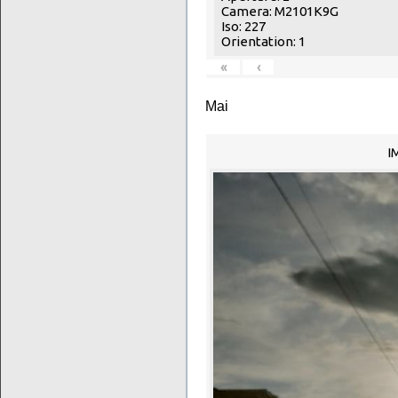
Camera: M2101K9G
Iso: 227
Orientation: 1
«
‹
Mai
I