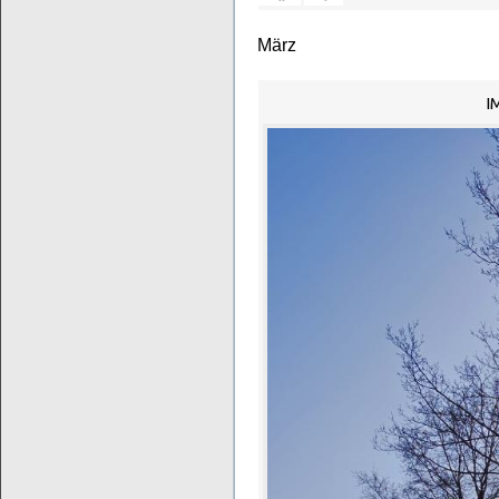
März
I