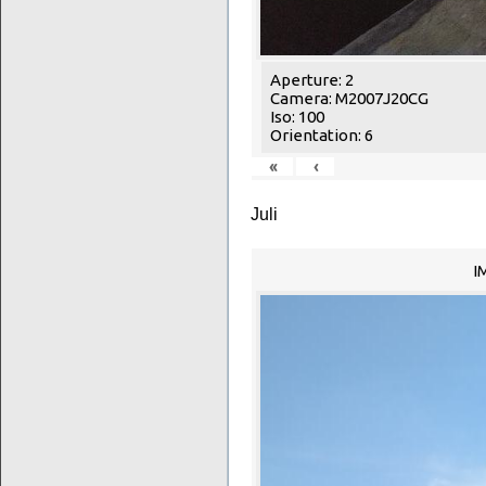
Aperture: 2
Camera: M2007J20CG
Iso: 100
Orientation: 6
«
‹
Juli
I