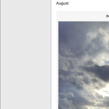
August
I