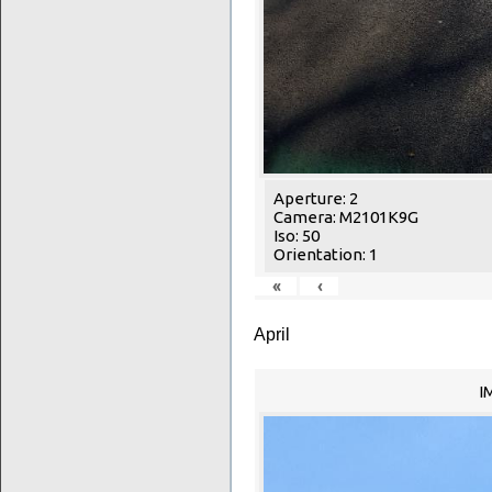
Aperture: 2
Camera: M2101K9G
Iso: 50
Orientation: 1
«
‹
April
I