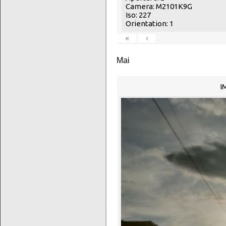
Camera: M2101K9G
Iso: 227
Orientation: 1
«
‹
Mai
I