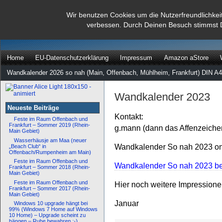
dann rate mal
Wir benutzen Cookies um die Nutzerfreundlichkei
verbessen. Durch Deinen Besuch stimmst 
…
Home
EU-Datenschutzerklärung
Impressum
Amazon aStore
Wandkalender 2026 so nah (Main, Offenbach, Mühlheim, Frankfurt) DIN A4
Wandkalender 2023
Neueste Beiträge
Kontakt:
Feste im Raum Offenbach und
Frankfurt – Sommer 2019 (Rhein-
g.mann (dann das Affenzeiche
Main Gebiet)
Wasserhäusje am Maa (neuer
Wandkalender So nah 2023 onl
„Beach Club“ in
Offenbach/Rumpenheim am Main)
Feste im Raum Offenbach und
Wandkalender So nah 2023 bei
Frankfurt – Sommer 2018 (Rhein-
Main Gebiet)
Feste im Raum Offenbach und
Hier noch weitere Impression
Frankfurt – Sommer 2017 (Rhein-
Main Gebiet)
Januar
Windows 10 upgrade hängt bei
99% (Windows 7 Home auf Windows
10 Home) – Upgrade scheint zu
hängen – Ruhe bewahren :-)