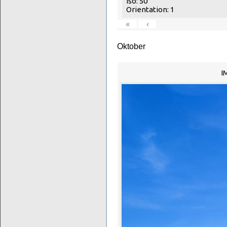
Iso: 50
Orientation: 1
«
‹
Oktober
I