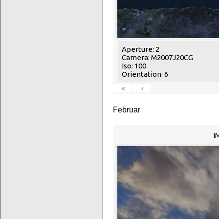
Aperture: 2
Camera: M2007J20CG
Iso: 100
Orientation: 6
«
‹
Februar
I