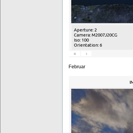
Aperture: 2
Camera: M2007J20CG
Iso: 100
Orientation: 6
«
‹
Februar
I