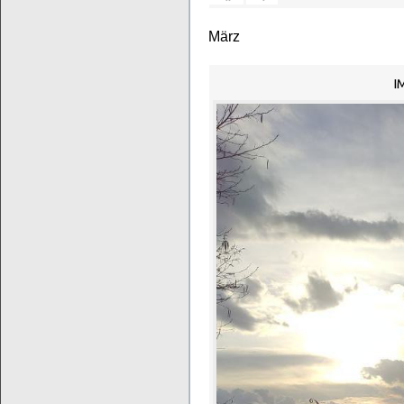
März
I