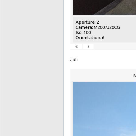
Aperture: 2
Camera: M2007J20CG
Iso: 100
Orientation: 6
«
‹
Juli
I