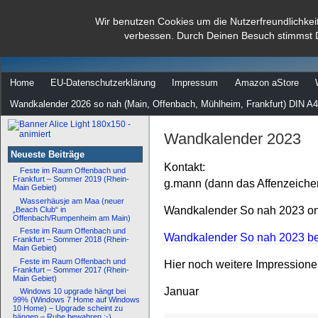
dann rate mal
Wir benutzen Cookies um die Nutzerfreundlichkei
verbessen. Durch Deinen Besuch stimmst 
…
Home
EU-Datenschutzerklärung
Impressum
Amazon aStore
Wandkalender 2026 so nah (Main, Offenbach, Mühlheim, Frankfurt) DIN A4
Wandkalender 2023
Neueste Beiträge
Kontakt:
Feste im Raum Offenbach und
Frankfurt – Sommer 2019 (Rhein-
g.mann (dann das Affenzeiche
Main Gebiet)
Wasserhäusje am Maa (neuer
Wandkalender So nah 2023 onl
„Beach Club“ in
Offenbach/Rumpenheim am Main)
Feste im Raum Offenbach und
Wandkalender So nah 2023 bei
Frankfurt – Sommer 2018 (Rhein-
Main Gebiet)
Feste im Raum Offenbach und
Hier noch weitere Impression
Frankfurt – Sommer 2017 (Rhein-
Main Gebiet)
Januar
Windows 10 upgrade hängt bei
99% (Windows 7 Home auf Windows
10 Home) – Upgrade scheint zu
hängen – Ruhe bewahren :-)