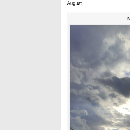
August
I