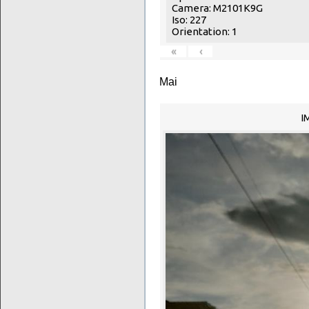
Camera: M2101K9G
Iso: 227
Orientation: 1
«
‹
Mai
I