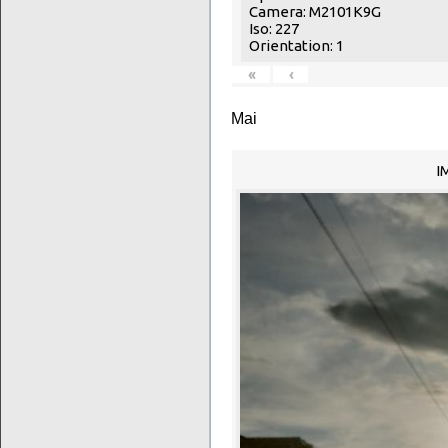
Camera: M2101K9G
Iso: 227
Orientation: 1
«
‹
Mai
I