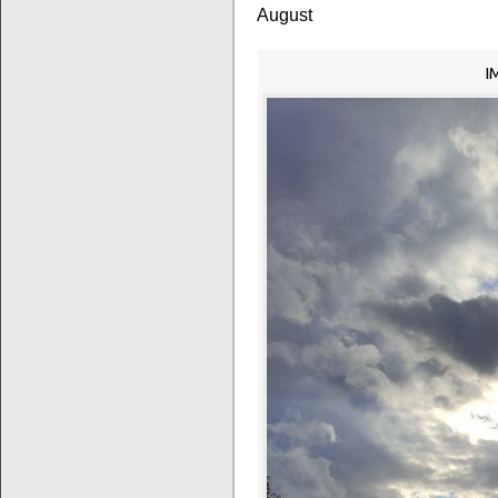
August
I