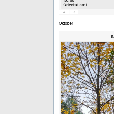
Iso: 50
Orientation: 1
«
‹
Oktober
I