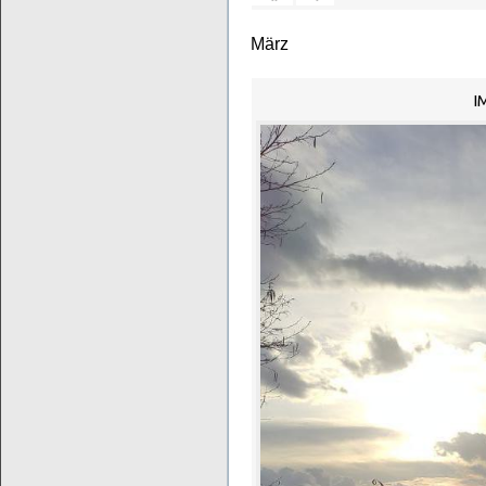
März
I