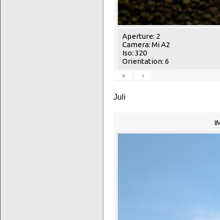
Aperture: 2
Camera: Mi A2
Iso: 320
Orientation: 6
«
‹
Juli
I