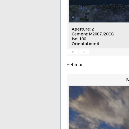
Aperture: 2
Camera: M2007J20CG
Iso: 100
Orientation: 6
«
‹
Februar
I