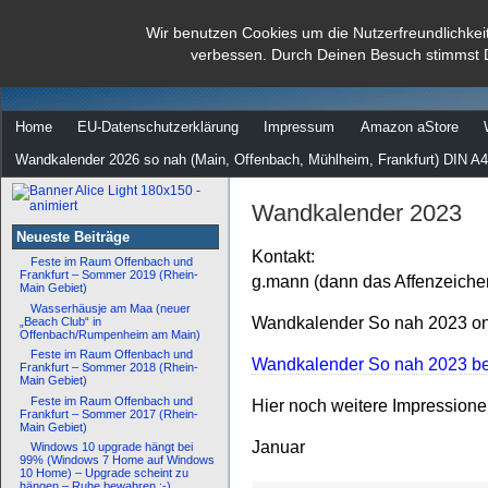
dann rate mal
Wir benutzen Cookies um die Nutzerfreundlichkei
verbessen. Durch Deinen Besuch stimmst 
…
Home
EU-Datenschutzerklärung
Impressum
Amazon aStore
Wandkalender 2026 so nah (Main, Offenbach, Mühlheim, Frankfurt) DIN A4
Wandkalender 2023
Neueste Beiträge
Kontakt:
Feste im Raum Offenbach und
Frankfurt – Sommer 2019 (Rhein-
g.mann (dann das Affenzeiche
Main Gebiet)
Wasserhäusje am Maa (neuer
Wandkalender So nah 2023 onl
„Beach Club“ in
Offenbach/Rumpenheim am Main)
Feste im Raum Offenbach und
Wandkalender So nah 2023 bei
Frankfurt – Sommer 2018 (Rhein-
Main Gebiet)
Feste im Raum Offenbach und
Hier noch weitere Impression
Frankfurt – Sommer 2017 (Rhein-
Main Gebiet)
Januar
Windows 10 upgrade hängt bei
99% (Windows 7 Home auf Windows
10 Home) – Upgrade scheint zu
hängen – Ruhe bewahren :-)