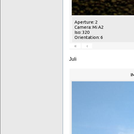
Aperture: 2
Camera: Mi A2
Iso: 320
Orientation: 6
«
‹
Juli
I