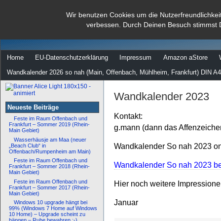
dann rate mal
Wir benutzen Cookies um die Nutzerfreundlichkei
verbessen. Durch Deinen Besuch stimmst 
…
Home
EU-Datenschutzerklärung
Impressum
Amazon aStore
Wandkalender 2026 so nah (Main, Offenbach, Mühlheim, Frankfurt) DIN A4
Wandkalender 2023
Neueste Beiträge
Kontakt:
Feste im Raum Offenbach und
Frankfurt – Sommer 2019 (Rhein-
g.mann (dann das Affenzeiche
Main Gebiet)
Wasserhäusje am Maa (neuer
Wandkalender So nah 2023 onl
„Beach Club“ in
Offenbach/Rumpenheim am Main)
Feste im Raum Offenbach und
Wandkalender So nah 2023 bei
Frankfurt – Sommer 2018 (Rhein-
Main Gebiet)
Feste im Raum Offenbach und
Hier noch weitere Impression
Frankfurt – Sommer 2017 (Rhein-
Main Gebiet)
Januar
Windows 10 upgrade hängt bei
99% (Windows 7 Home auf Windows
10 Home) – Upgrade scheint zu
hängen – Ruhe bewahren :-)