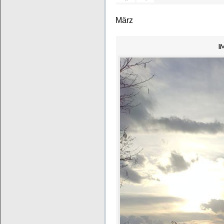
März
I