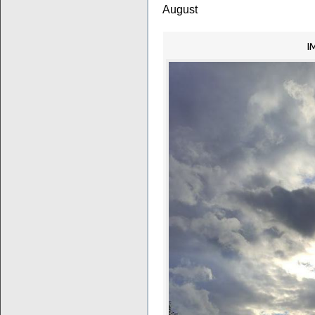
August
I