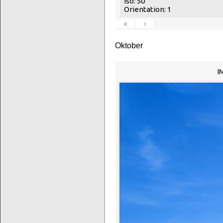
Iso: 50
Orientation: 1
«
‹
Oktober
I