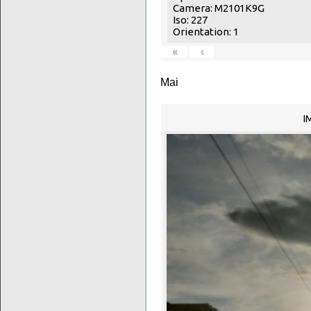
Camera: M2101K9G
Iso: 227
Orientation: 1
«
‹
Mai
I